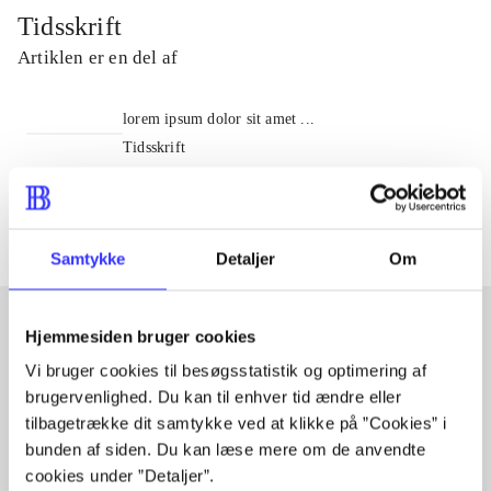
Tidsskrift
Artiklen er en del af
lorem ipsum dolor sit amet ...
Tidsskrift
Artiklerne i
handler ofte om
Samtykke
Detaljer
Om
Hjemmesiden bruger cookies
Artikler med samme emner
Vi bruger cookies til besøgsstatistik og optimering af
brugervenlighed. Du kan til enhver tid ændre eller
Fra
tilbagetrække dit samtykke ved at klikke på ”Cookies” i
bunden af siden. Du kan læse mere om de anvendte
cookies under ”Detaljer”.