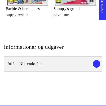
Feedback
Barbie & her sisters -
Snoopy's grand
Im
puppy rescue
adventure
Informationer og udgaver
Nintendo 3ds
2012