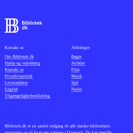
Kontakt os
Afdelinger
Om Bibliotek.dk
Bøger
Hjælp og vejledning
Artikler
Kontakt os
Film
Privatlivspolitik
Musik
Leverandører
Spil
English
Noder
Tilgængelighedserklæring
Bibliotek.dk er en samlet indgang til alle danske bibliotekers
materialer og til hvad der udgives i Danmark. Du kan bestille