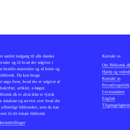
en samlet indgang til alle danske
Kontakt os
erialer og til hvad der udgives i
Om Bibliotek.d
 bestille materialer og så hente og
Hjælp og vejled
 bibliotek. Du kan bruge
Kontakt os
 at søge frem, hvad der er udgivet af
Privatlivspolitik
sskrifter, artikler, e-bøger,
Leverandører
bliotek.dk er altså ikke et fysisk
English
n database og service over hvad der
Tilgængeligheds
 offentlige biblioteker, som du kan
eret til dit lokale bibliotek.
ieindstillinger