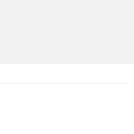
...
...