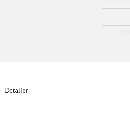
Detaljer
...
...
...
...