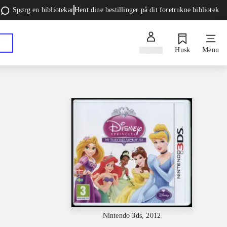
Spørg en bibliotekar
Hent dine bestillinger på dit foretrukne bibliotek
Log ind
Husk
Menu
Nintendo 3ds, 2012