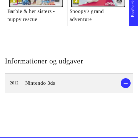
Feedback
Barbie & her sisters -
Snoopy's grand
Im
puppy rescue
adventure
Informationer og udgaver
Nintendo 3ds
2012