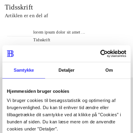
Tidsskrift
Artiklen er en del af
lorem ipsum dolor sit amet ...
Tidsskrift
Artiklerne i
handler ofte om
Samtykke
Detaljer
Om
Hjemmesiden bruger cookies
Artikler med samme emner
Vi bruger cookies til besøgsstatistik og optimering af
brugervenlighed. Du kan til enhver tid ændre eller
Fra
tilbagetrække dit samtykke ved at klikke på ”Cookies” i
bunden af siden. Du kan læse mere om de anvendte
cookies under ”Detaljer”.