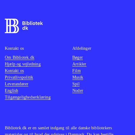
Kontakt os
Afdelinger
Om Bibliotek.dk
Bøger
Hjælp og vejledning
Artikler
Kontakt os
Film
Privatlivspolitik
Musik
Leverandører
Spil
English
Noder
Tilgængelighedserklæring
Bibliotek.dk er en samlet indgang til alle danske bibliotekers
materialer og til hvad der udgives i Danmark. Du kan bestille