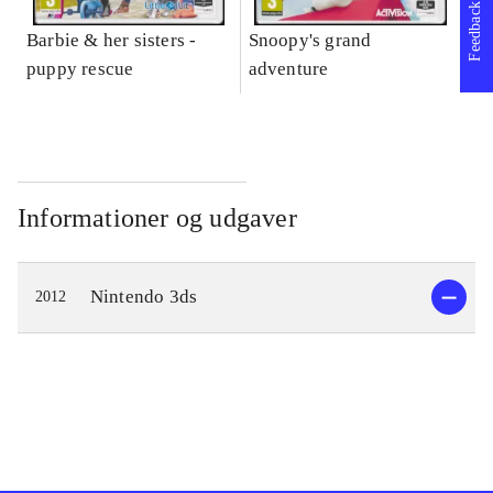
Feedback
Barbie & her sisters -
Snoopy's grand
Im
puppy rescue
adventure
Informationer og udgaver
Nintendo 3ds
2012