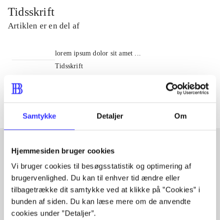
Tidsskrift
Artiklen er en del af
lorem ipsum dolor sit amet ...
Tidsskrift
Artiklerne i
handler ofte om
Samtykke
Detaljer
Om
Hjemmesiden bruger cookies
Artikler med samme emner
Vi bruger cookies til besøgsstatistik og optimering af
brugervenlighed. Du kan til enhver tid ændre eller
Fra
tilbagetrække dit samtykke ved at klikke på ”Cookies” i
bunden af siden. Du kan læse mere om de anvendte
cookies under ”Detaljer”.