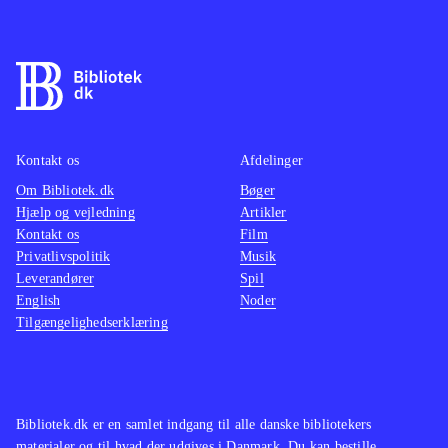
Kontakt os
Afdelinger
Om Bibliotek.dk
Bøger
Hjælp og vejledning
Artikler
Kontakt os
Film
Privatlivspolitik
Musik
Leverandører
Spil
English
Noder
Tilgængelighedserklæring
Bibliotek.dk er en samlet indgang til alle danske bibliotekers
materialer og til hvad der udgives i Danmark. Du kan bestille