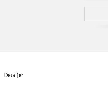
Detaljer
...
...
...
...