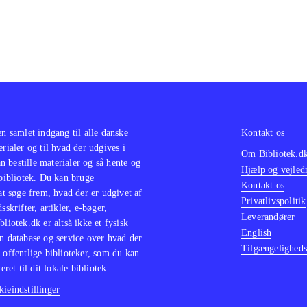
en samlet indgang til alle danske
Kontakt os
erialer og til hvad der udgives i
Om Bibliotek.d
 bestille materialer og så hente og
Hjælp og vejled
 bibliotek. Du kan bruge
Kontakt os
 at søge frem, hvad der er udgivet af
Privatlivspolitik
sskrifter, artikler, e-bøger,
Leverandører
bliotek.dk er altså ikke et fysisk
English
n database og service over hvad der
Tilgængeligheds
 offentlige biblioteker, som du kan
eret til dit lokale bibliotek.
ieindstillinger