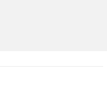
...
...