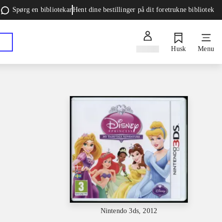
Spørg en bibliotekar
Hent dine bestillinger på dit foretrukne bibliotek
Log ind
Husk
Menu
Nintendo 3ds, 2012