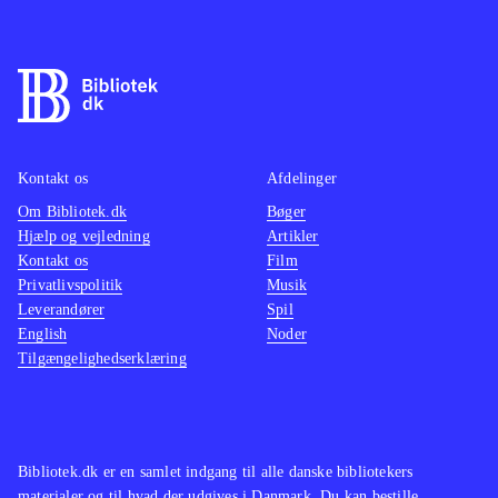
Kontakt os
Afdelinger
Om Bibliotek.dk
Bøger
Hjælp og vejledning
Artikler
Kontakt os
Film
Privatlivspolitik
Musik
Leverandører
Spil
English
Noder
Tilgængelighedserklæring
Bibliotek.dk er en samlet indgang til alle danske bibliotekers
materialer og til hvad der udgives i Danmark. Du kan bestille