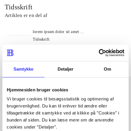
Tidsskrift
Artiklen er en del af
lorem ipsum dolor sit amet ...
Tidsskrift
Artiklerne i
handler ofte om
Samtykke
Detaljer
Om
Hjemmesiden bruger cookies
Artikler med samme emner
Vi bruger cookies til besøgsstatistik og optimering af
brugervenlighed. Du kan til enhver tid ændre eller
Fra
tilbagetrække dit samtykke ved at klikke på ”Cookies” i
bunden af siden. Du kan læse mere om de anvendte
cookies under ”Detaljer”.