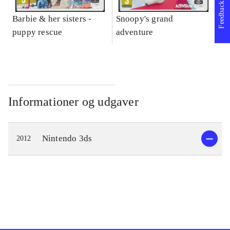
Feedback
Barbie & her sisters -
Snoopy's grand
Im
puppy rescue
adventure
Informationer og udgaver
Nintendo 3ds
2012