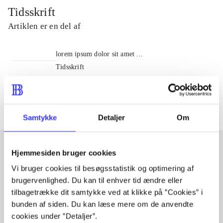
Tidsskrift
Artiklen er en del af
lorem ipsum dolor sit amet ...
Tidsskrift
Artiklerne i
handler ofte om
Samtykke
Detaljer
Om
Hjemmesiden bruger cookies
Artikler med samme emner
Vi bruger cookies til besøgsstatistik og optimering af
brugervenlighed. Du kan til enhver tid ændre eller
Fra
tilbagetrække dit samtykke ved at klikke på ”Cookies” i
bunden af siden. Du kan læse mere om de anvendte
cookies under ”Detaljer”.