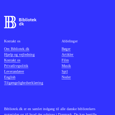
Kontakt os
Afdelinger
Om Bibliotek.dk
Bøger
Hjælp og vejledning
Artikler
Kontakt os
Film
Privatlivspolitik
Musik
Leverandører
Spil
English
Noder
Tilgængelighedserklæring
Bibliotek.dk er en samlet indgang til alle danske bibliotekers
materialer og til hvad der udgives i Danmark. Du kan bestille