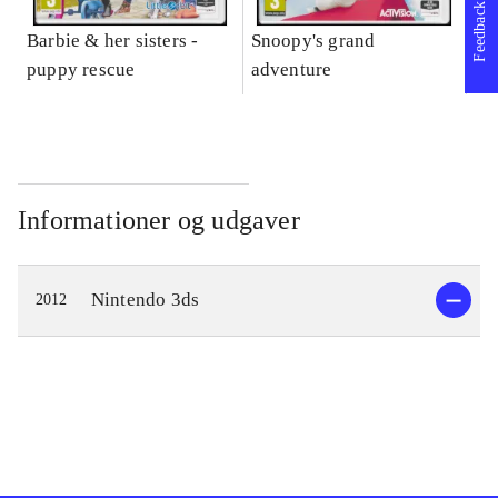
Feedback
Barbie & her sisters -
Snoopy's grand
Im
puppy rescue
adventure
Informationer og udgaver
Nintendo 3ds
2012