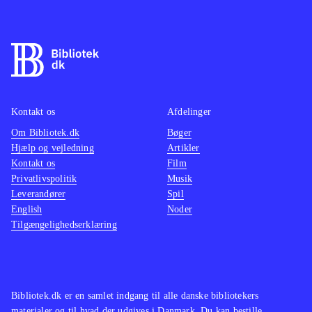
Kontakt os
Afdelinger
Om Bibliotek.dk
Bøger
Hjælp og vejledning
Artikler
Kontakt os
Film
Privatlivspolitik
Musik
Leverandører
Spil
English
Noder
Tilgængelighedserklæring
Bibliotek.dk er en samlet indgang til alle danske bibliotekers
materialer og til hvad der udgives i Danmark. Du kan bestille