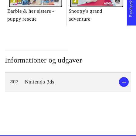
Feedback
Barbie & her sisters -
Snoopy's grand
Im
puppy rescue
adventure
Informationer og udgaver
Nintendo 3ds
2012