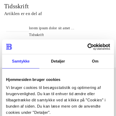
Tidsskrift
Artiklen er en del af
lorem ipsum dolor sit amet ...
Tidsskrift
Artiklerne i
handler ofte om
Samtykke
Detaljer
Om
Hjemmesiden bruger cookies
Artikler med samme emner
Vi bruger cookies til besøgsstatistik og optimering af
brugervenlighed. Du kan til enhver tid ændre eller
Fra
tilbagetrække dit samtykke ved at klikke på ”Cookies” i
bunden af siden. Du kan læse mere om de anvendte
cookies under ”Detaljer”.