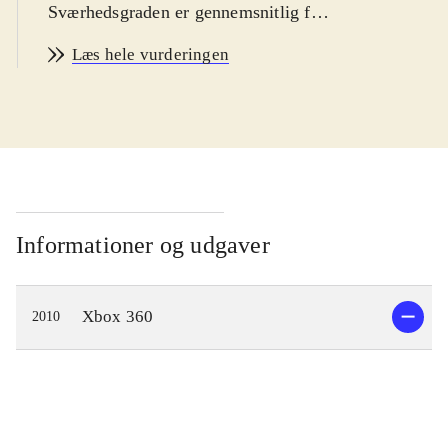
Sværhedsgraden er gennemsnitlig for
genren
.
Læs hele vurderingen
Spillet er en samling af to vidt
forskellige hovedhistorier. I begge
spiller man en såkaldt Dragon
Knight. Handlingen foregår i en
tidløs, fantasy-inspireret verden
kaldet Rivellon. Man kan spille som
warrior, ranger eller priest, men der
Informationer og udgaver
er mulighed for at skifte undervejs. I
løbet af spillet får man endda
Xbox 360
2010
mulighed for at forvandle sig til en
drage. Udover de to main quests kan
man påtage sig et utal af quests af
vidt forskellig kompleksitet og
længde. Eksempler på disse er en