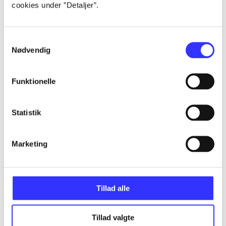
Artikler
cookies under ”Detaljer”.
Alle registrerede artikler fordelt på udgivelser
Samtykkevalg
...
Nødvendig
Funktionelle
...
Statistik
...
Marketing
...
...
Tillad alle
Tillad valgte