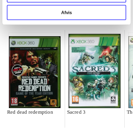
Afvis
Minder om
Red dead redemption
Sacred 3
Th