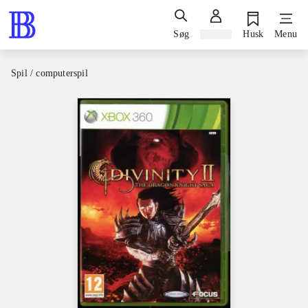
Søg
Log ind
Husk
Menu
Spil / computerspil