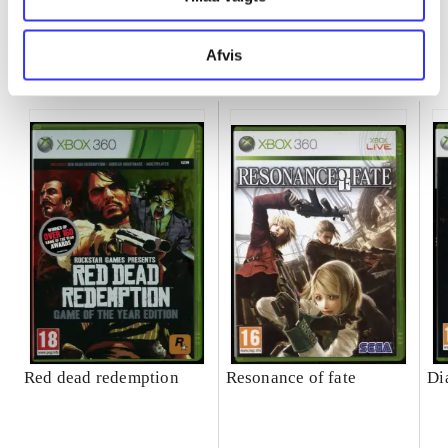
Afvis
Minder om
Red dead redemption
Resonance of fate
Di