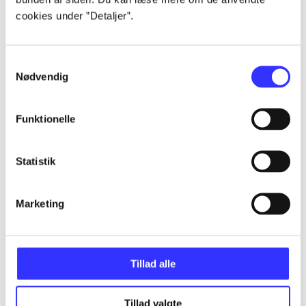
Artikler
cookies under ”Detaljer”.
Alle registrerede artikler fordelt på udgivelser
Samtykkevalg
...
Nødvendig
...
Funktionelle
...
Statistik
...
Marketing
...
Tillad alle
Tillad valgte