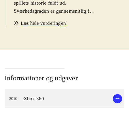
spillets historie fuldt ud.
Sværhedsgraden er gennemsnitlig for
genren
.
Læs hele vurderingen
Spillet er en samling af to vidt
forskellige hovedhistorier. I begge
spiller man en såkaldt Dragon
Knight. Handlingen foregår i en
tidløs, fantasy-inspireret verden
kaldet Rivellon. Man kan spille som
warrior, ranger eller priest, men der
Informationer og udgaver
er mulighed for at skifte undervejs. I
løbet af spillet får man endda
Xbox 360
2010
mulighed for at forvandle sig til en
drage. Udover de to main quests kan
man påtage sig et utal af quests af
vidt forskellig kompleksitet og