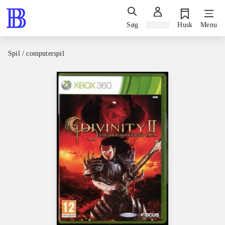
Søg
Log ind
Husk
Menu
Spil / computerspil