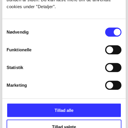
Artikler
cookies under ”Detaljer”.
Alle registrerede artikler fordelt på udgivelser
Samtykkevalg
...
Nødvendig
...
Funktionelle
...
Statistik
...
Marketing
...
Tillad alle
Tillad valgte