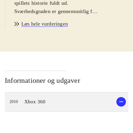
spillets historie fuldt ud.
Sværhedsgraden er gennemsnitlig for
genren
.
Læs hele vurderingen
Spillet er en samling af to vidt
forskellige hovedhistorier. I begge
spiller man en såkaldt Dragon
Knight. Handlingen foregår i en
tidløs, fantasy-inspireret verden
kaldet Rivellon. Man kan spille som
warrior, ranger eller priest, men der
Informationer og udgaver
er mulighed for at skifte undervejs. I
løbet af spillet får man endda
Xbox 360
2010
mulighed for at forvandle sig til en
drage. Udover de to main quests kan
man påtage sig et utal af quests af
vidt forskellig kompleksitet og