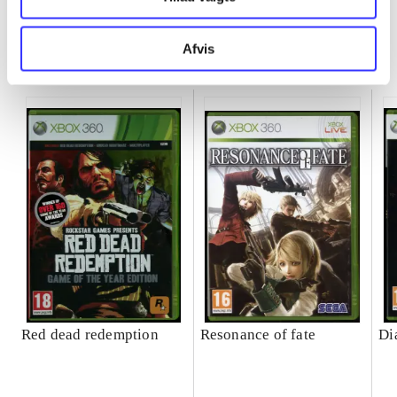
Afvis
Minder om
Red dead redemption
Resonance of fate
Di