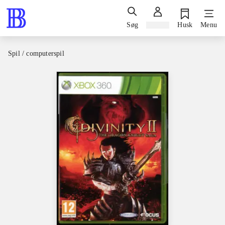
Søg
Log ind
Husk
Menu
Spil / computerspil