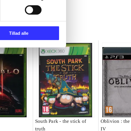
Tillad alle
South Park - the stick of
Oblivion : the
truth
IV