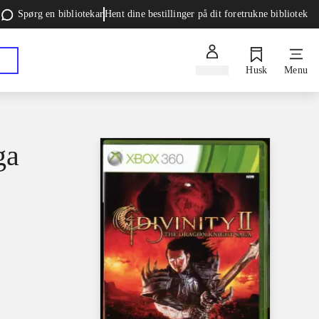
Spørg en bibliotekar
Hent dine bestillinger på dit foretrukne bibliotek
Log ind
Husk
Menu
ga