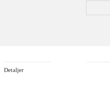
Detaljer
...
...
...
...