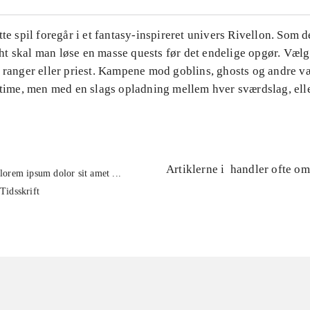
tte spil foregår i et fantasy-inspireret univers Rivellon. Som d
t skal man løse en masse quests før det endelige opgør. Vælg
, ranger eller priest. Kampene mod goblins, ghosts og andre v
ltime, men med en slags opladning mellem hver sværdslag, ell
Artiklerne i
handler ofte om
lorem ipsum dolor sit amet ...
Tidsskrift