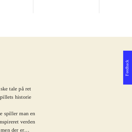
Feedback
ke tale på ret
illets historie
ge spiller man en
nspireret verden
, men der er