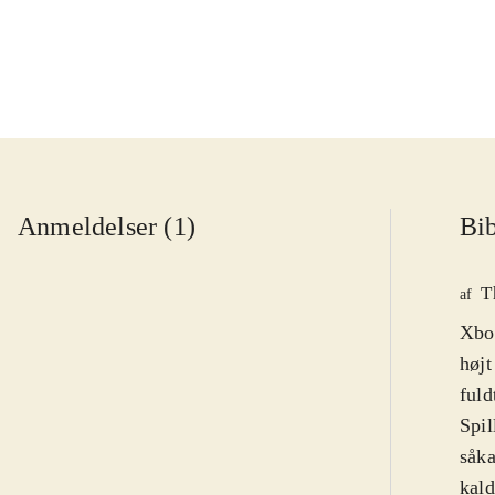
Anmeldelser (1)
Bib
T
af
Xbo
højt
fuld
Spil
såka
kald