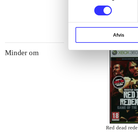
...
Afvis
Minder om
Red dead red