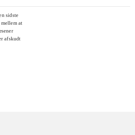
en sidste
 mellem at
æsener
er afskudt