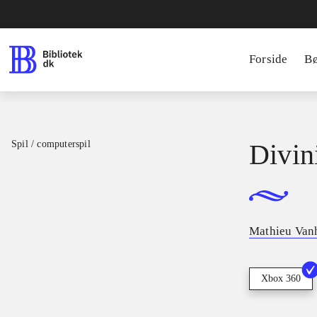
Forside
B
Spil / computerspil
Divini
Mathieu Van
Xbox 360