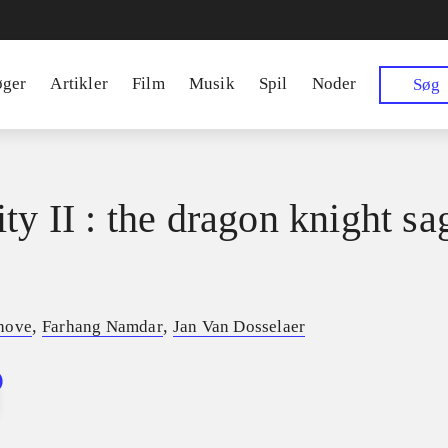
øger
Artikler
Film
Musik
Spil
Noder
Søg
ty II : the dragon knight sa
,
,
hove
Farhang Namdar
Jan Van Dosselaer