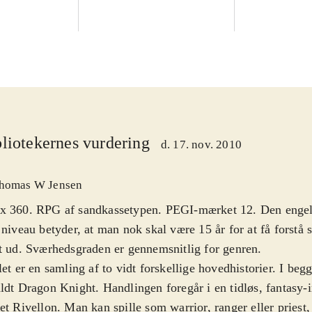
liotekernes vurdering
d. 17. nov. 2010
homas W Jensen
x 360. RPG af sandkassetypen. PEGI-mærket 12. Den engels
 niveau betyder, at man nok skal være 15 år for at få forstå sp
t ud. Sværhedsgraden er gennemsnitlig for genren
.
let er en samling af to vidt forskellige hovedhistorier. I beg
ldt Dragon Knight. Handlingen foregår i en tidløs, fantasy-i
et Rivellon. Man kan spille som warrior, ranger eller priest