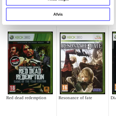
Afvis
Minder om
Red dead redemption
Resonance of fate
Di