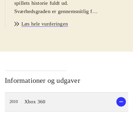
spillets historie fuldt ud.
Sværhedsgraden er gennemsnitlig for
genren
.
Læs hele vurderingen
Spillet er en samling af to vidt
forskellige hovedhistorier. I begge
spiller man en såkaldt Dragon
Knight. Handlingen foregår i en
tidløs, fantasy-inspireret verden
kaldet Rivellon. Man kan spille som
warrior, ranger eller priest, men der
Informationer og udgaver
er mulighed for at skifte undervejs. I
løbet af spillet får man endda
Xbox 360
2010
mulighed for at forvandle sig til en
drage. Udover de to main quests kan
man påtage sig et utal af quests af
vidt forskellig kompleksitet og