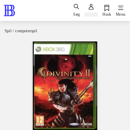
Søg
Log ind
Husk
Menu
Spil / computerspil