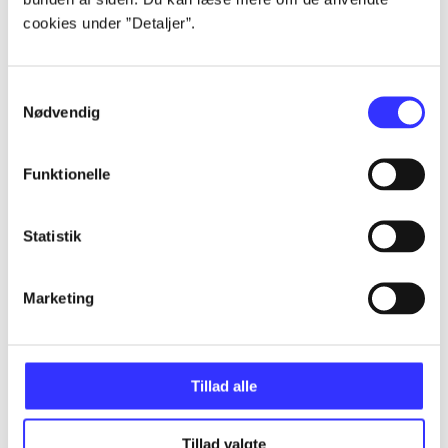
Artikler
cookies under ”Detaljer”.
Alle registrerede artikler fordelt på udgivelser
Samtykkevalg
...
Nødvendig
...
Funktionelle
...
Statistik
...
Marketing
...
Tillad alle
Tillad valgte