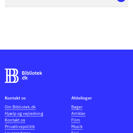
skifte undervejs. I løbet af
spillet får man endda mulighed
for at forvandle sig til en drage.
Udover de to main quests kan
man påtage sig et utal af quests
af vidt forskellig kompleksitet
og længde. Eksempler på disse
er en simpel jagt på goblins og
en kompleks infiltrering af en
røverbande. Tilsammen
indeholder de to historier en
spiltid på over 100 timer. Via
Kontakt os
Afdelinger
kampe mod modstanderne
Om Bibliotek.dk
Bøger
Hjælp og vejledning
Artikler
tjenes erfaringspoint og man
Kontakt os
Film
stiger i levels. Typisk for
Privatlivspolitik
Musik
genren skal der samles
Leverandører
Spil