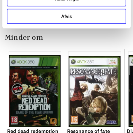
Afvis
Minder om
Red dead redemption
Resonance of fate
Di