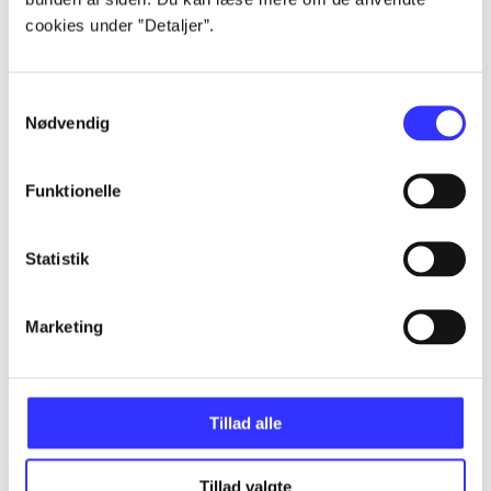
cookies under ”Detaljer”.
Artikler
Samtykkevalg
Alle registrerede artikler fordelt på udgivelser
Nødvendig
...
Funktionelle
...
Statistik
...
Marketing
...
Tillad alle
...
Tillad valgte