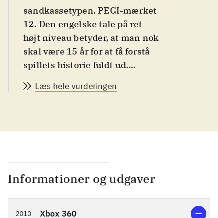
sandkassetypen. PEGI-mærket
12. Den engelske tale på ret
højt niveau betyder, at man nok
skal være 15 år for at få forstå
spillets historie fuldt ud.
Sværhedsgraden er
Læs hele vurderingen
gennemsnitlig for genren
.
Spillet er en samling af to vidt
forskellige hovedhistorier. I
begge spiller man en såkaldt
Dragon Knight. Handlingen
foregår i en tidløs, fantasy-
inspireret verden kaldet
Informationer og udgaver
Rivellon. Man kan spille som
warrior, ranger eller priest,
Xbox 360
2010
men der er mulighed for at