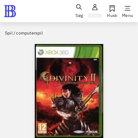
Søg
Log ind
Husk
Menu
Spil / computerspil