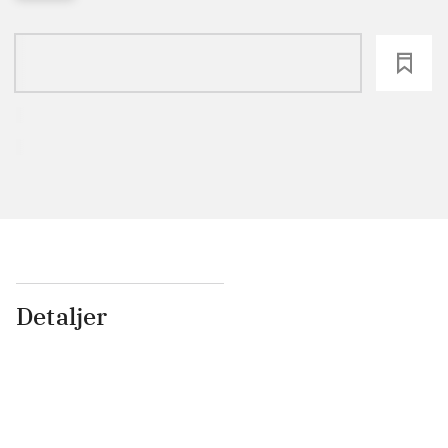
loading
Detaljer
...
...
...
...