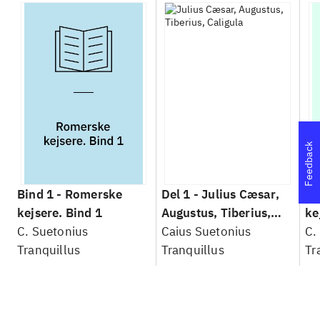
Feedback
Bind 1 -
Romerske
Del 1 -
Julius Cæsar,
Bi
kejsere. Bind 1
Augustus, Tiberius,
ke
C. Suetonius
Caligula
Caius Suetonius
Cæ
C.
Tranquillus
Tranquillus
Ti
Tr