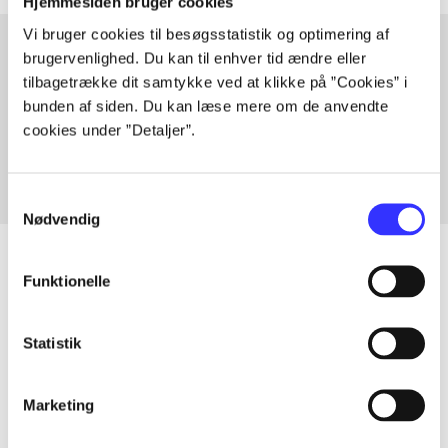
Hjemmesiden bruger cookies
Vi bruger cookies til besøgsstatistik og optimering af
brugervenlighed. Du kan til enhver tid ændre eller
tilbagetrække dit samtykke ved at klikke på ”Cookies” i
Artikler med samme emner
bunden af siden. Du kan læse mere om de anvendte
Fra
cookies under ”Detaljer”.
Samtykkevalg
Nødvendig
Funktionelle
Artikler
Statistik
Alle registrerede artikler fordelt på udgivelser
Marketing
...