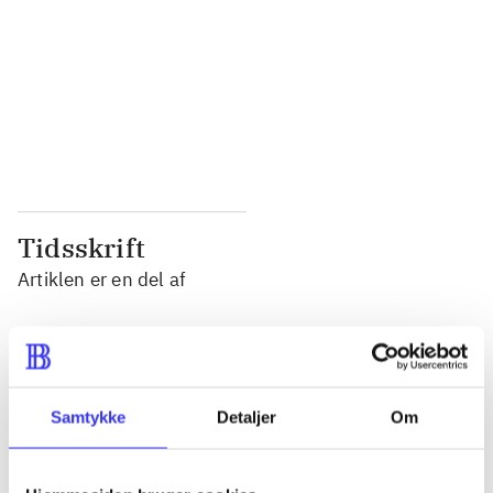
...
...
...
...
...
...
...
...
Tidsskrift
Artiklen er en del af
lorem ipsum dolor sit amet ...
Tidsskrift
Artiklerne i
handler ofte om
Samtykke
Detaljer
Om