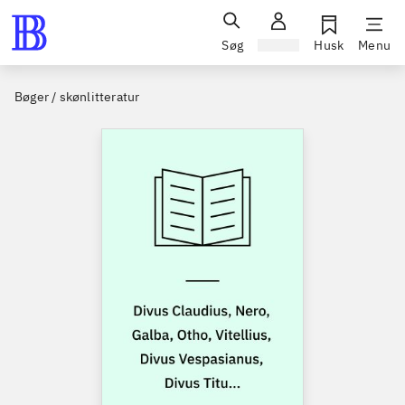
Søg
Log ind
Husk
Menu
Bøger / skønlitteratur