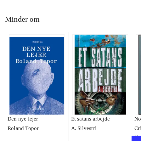
Minder om
Den nye lejer
Et satans arbejde
No
Roland Topor
A. Silvestri
Cr
Cu