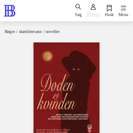
Søg
Log ind
Husk
Menu
Bøger / skønlitteratur / noveller