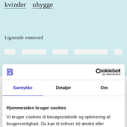
kvinder
uhygge
Lignende emneord
heste
børnebøger
ridning
hestesygdomme
vokal
Samtykke
Detaljer
Om
Tidsskrift
Hjemmesiden bruger cookies
Artiklen er en del af
Vi bruger cookies til besøgsstatistik og optimering af
brugervenlighed. Du kan til enhver tid ændre eller