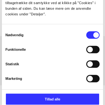
lorem ipsum dolor sit amet ...
tilbagetrække dit samtykke ved at klikke på ”Cookies” i
Tidsskrift
bunden af siden. Du kan læse mere om de anvendte
Artiklerne i
handler ofte om
cookies under ”Detaljer”.
Samtykkevalg
Nødvendig
Funktionelle
Artikler med samme emner
Fra
Statistik
Marketing
Tillad alle