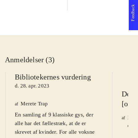
Feedback
Anmeldelser (3)
Bibliotekernes vurdering
d. 28. apr. 2023
Den 
[onli
Merete Trap
af
En samling af 9 klassiske gys, der
Egil
af
alle har det fællestræk, at de er
d. 7
skrevet af kvinder. For alle voksne