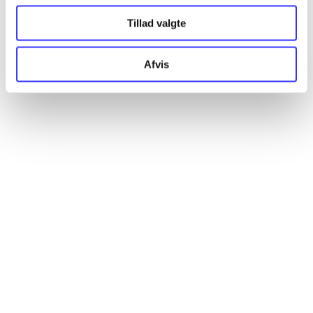
Artikler
Tillad valgte
Alle registrerede artikler fordelt på udgivelser
Afvis
...
...
...
...
...