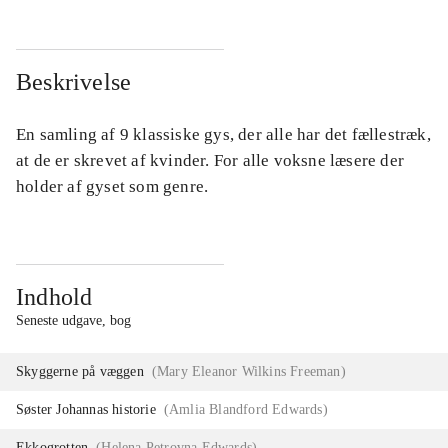
Beskrivelse
En samling af 9 klassiske gys, der alle har det fællestræk,
at de er skrevet af kvinder. For alle voksne læsere der
holder af gyset som genre.
Indhold
Seneste udgave, bog
Skyggerne på væggen
(
Mary Eleanor Wilkins Freeman
)
Søster Johannas historie
(
Amlia Blandford Edwards
)
Ekkogrotten
(
Helena Petrovna Edwards
)