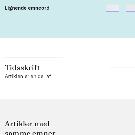
Lignende emneord
heste
bør
Tidsskrift
Artiklen er en del af
Artikler med
samme emner