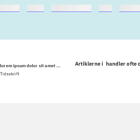
nebøger
ridning
hestesygdomme
vokal
sygdom
Artiklerne i
handler ofte
lorem ipsum dolor sit amet ...
Tidsskrift