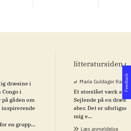
litteratursiden.d
Feedback
Maria Guldager Rasm
af
tig dræsine i
 Congo i
Et storslået værk af b
ar på gåden om
Sejlende på en dræsi
t inspirerende
aber. Det er uforligne
mig e...
 for en gruppe
Læs anmeldelse