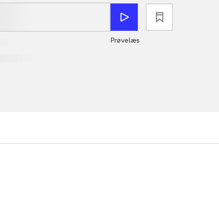
loading
Prøvelæs
...
...
...
...
...
...