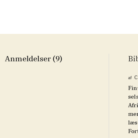
Anmeldelser (9)
Bi
C
af
Fin
sel
Afr
men
læs
For