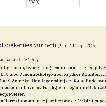
1983)
bliotekernes vurdering
d. 11. sep. 2015
arsten Güllich-Nørby
urlig roman, hvor en ung jesuiterpræst i en sejldyg
skab med 3 menneskelige aber krydser Atlanten fra
ika til Amerika. Han tager på rejsen for at finde sv
neskets tilblivelse. For dig som søger intellektuel
eoplevelser
.
tælleren i romanen er jesuiterpræst i 1914 i Congo