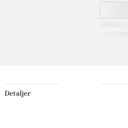
Detaljer
...
...
...
...