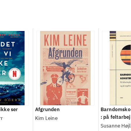
 ikke ser
Afgrunden
Barndomskon
: på feltarbej
rr
Kim Leine
SFO og på s
Susanne Høj