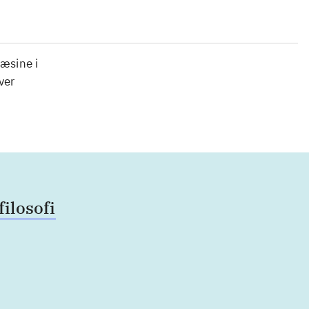
ræsine i
ver
filosofi