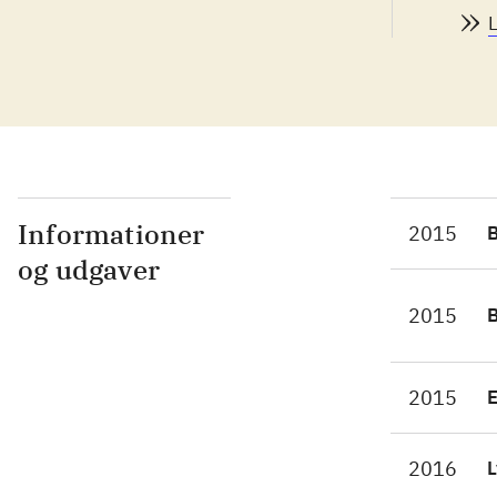
jer
en 
med
jes
men
præ
Wij
Fab
Informationer
2015
sim
og udgaver
præ
2015
dræ
vid
Rom
2015
gen
rom
2016
L