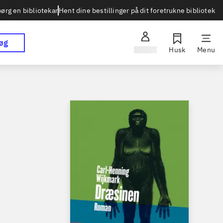
Hent dine bestillinger på dit foretrukne bibliotek
ørg en bibliotekar
øg
Log ind
Husk
Menu