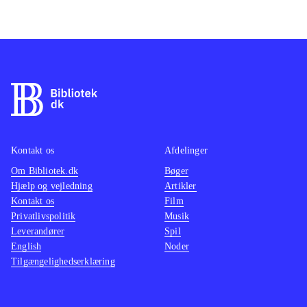
Kontakt os
Afdelinger
Om Bibliotek.dk
Bøger
Hjælp og vejledning
Artikler
Kontakt os
Film
Privatlivspolitik
Musik
Leverandører
Spil
English
Noder
Tilgængelighedserklæring