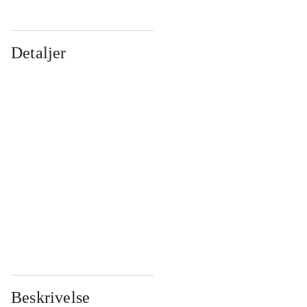
Detaljer
...
...
...
...
...
...
...
...
...
...
...
...
Beskrivelse