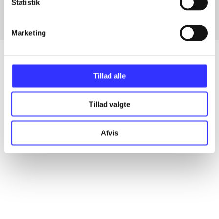
Statistik
Marketing
Tillad alle
Artikler
Alle registrerede artikler fordelt på udgivelser
Tillad valgte
...
Afvis
...
...