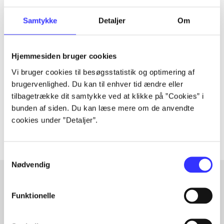
Samtykke
Detaljer
Om
Tidsskrift
Artiklen er en del af
Hjemmesiden bruger cookies
Vi bruger cookies til besøgsstatistik og optimering af
brugervenlighed. Du kan til enhver tid ændre eller
lorem ipsum dolor sit amet ...
tilbagetrække dit samtykke ved at klikke på ”Cookies” i
Tidsskrift
bunden af siden. Du kan læse mere om de anvendte
Artiklerne i
handler ofte om
cookies under ”Detaljer”.
Samtykkevalg
Nødvendig
Funktionelle
Artikler med samme emner
Fra