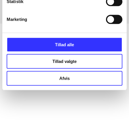
Statistik
Marketing
Tillad alle
Artikler
Alle registrerede artikler fordelt på udgivelser
Tillad valgte
...
Afvis
...
...