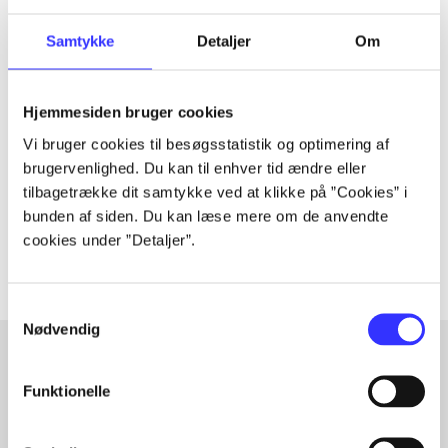
Samtykke
Detaljer
Om
Tidsskrift
Artiklen er en del af
Hjemmesiden bruger cookies
Vi bruger cookies til besøgsstatistik og optimering af
brugervenlighed. Du kan til enhver tid ændre eller
lorem ipsum dolor sit amet ...
tilbagetrække dit samtykke ved at klikke på ”Cookies” i
Tidsskrift
bunden af siden. Du kan læse mere om de anvendte
Artiklerne i
handler ofte om
cookies under ”Detaljer”.
Samtykkevalg
Nødvendig
Funktionelle
Artikler med samme emner
Fra