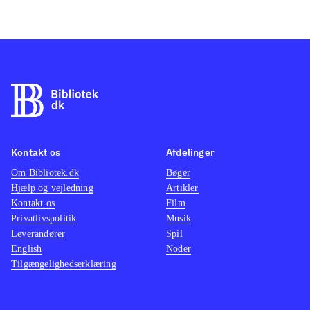
Kontakt os
Afdelinger
Om Bibliotek.dk
Bøger
Hjælp og vejledning
Artikler
Kontakt os
Film
Privatlivspolitik
Musik
Leverandører
Spil
English
Noder
Tilgængelighedserklæring