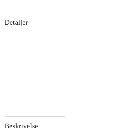
Detaljer
...
...
...
...
...
...
...
...
...
...
...
...
Beskrivelse