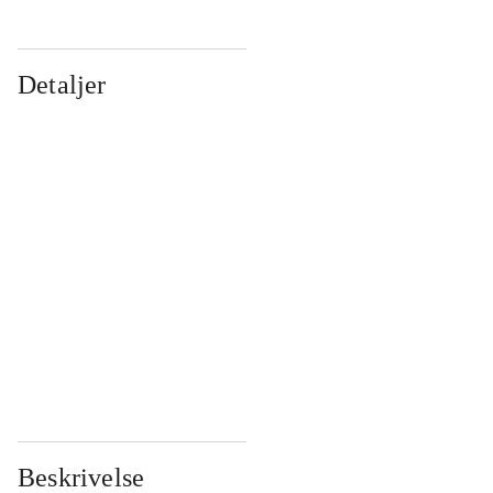
Detaljer
...
...
...
...
...
...
...
...
...
...
...
...
Beskrivelse