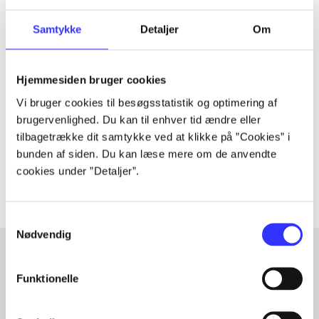
Samtykke
Detaljer
Om
Tidsskrift
Artiklen er en del af
Hjemmesiden bruger cookies
Vi bruger cookies til besøgsstatistik og optimering af
brugervenlighed. Du kan til enhver tid ændre eller
lorem ipsum dolor sit amet ...
tilbagetrække dit samtykke ved at klikke på ”Cookies” i
Tidsskrift
bunden af siden. Du kan læse mere om de anvendte
Artiklerne i
handler ofte om
cookies under ”Detaljer”.
Samtykkevalg
Nødvendig
Funktionelle
Artikler med samme emner
Fra