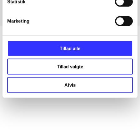
Statistik
Marketing
Tillad alle
Artikler
Alle registrerede artikler fordelt på udgivelser
Tillad valgte
...
Afvis
...
...