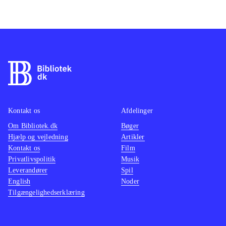
Kontakt os
Afdelinger
Om Bibliotek.dk
Bøger
Hjælp og vejledning
Artikler
Kontakt os
Film
Privatlivspolitik
Musik
Leverandører
Spil
English
Noder
Tilgængelighedserklæring