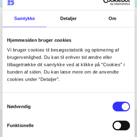
Samtykke
Detaljer
Om
Tidsskrift
Hjemmesiden bruger cookies
Artiklen er en del af
Vi bruger cookies til besøgsstatistik og optimering af
brugervenlighed. Du kan til enhver tid ændre eller
lorem ipsum dolor sit amet ...
tilbagetrække dit samtykke ved at klikke på ”Cookies” i
Tidsskrift
bunden af siden. Du kan læse mere om de anvendte
cookies under ”Detaljer”.
Artiklerne i
handler ofte om
Samtykkevalg
Nødvendig
Funktionelle
Artikler med samme emner