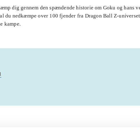
Kæmp dig gennem den spændende historie om Goku og hans v
al du nedkæmpe over 100 fjender fra Dragon Ball Z-universet 
de kampe.
u
Artiklerne i
handler ofte om
lorem ipsum dolor sit amet ...
Tidsskrift