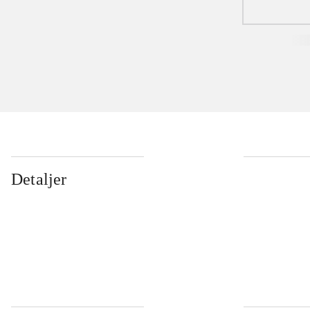
Detaljer
...
...
...
...