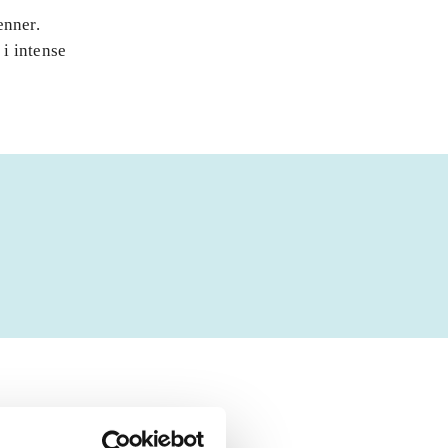
enner.
i intense