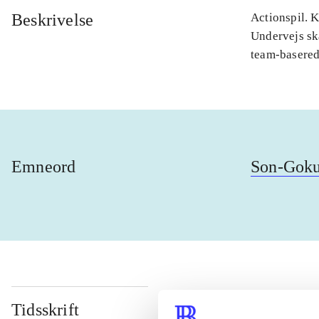
Beskrivelse
Actionspil. 
Undervejs sk
team-basere
Emneord
Son-Gok
Tidsskrift