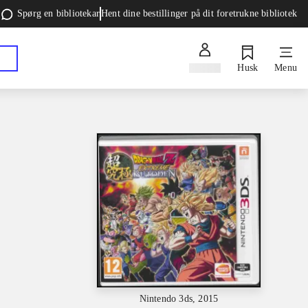
Spørg en bibliotekar
Hent dine bestillinger på dit foretrukne bibliotek
Log ind
Husk
Menu
Nintendo 3ds, 2015