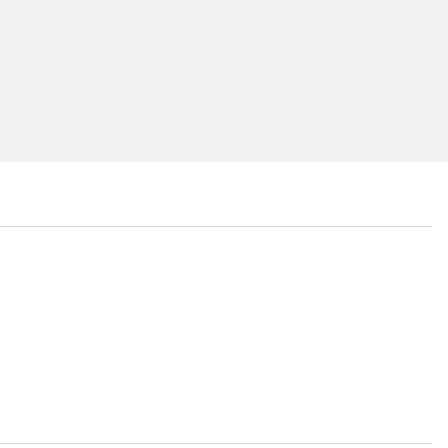
...
...