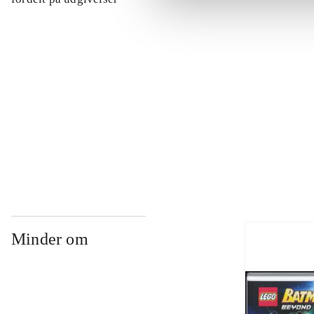
...
...
...
Minder om