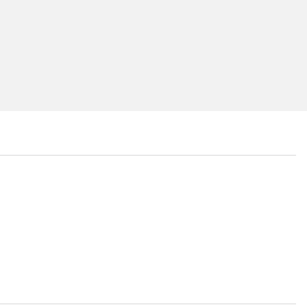
...
...