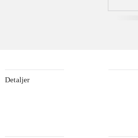
Detaljer
...
...
...
...