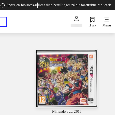
Spørg en bibliotekar
Hent dine bestillinger på dit foretrukne bibliotek
Log ind
Husk
Menu
Nintendo 3ds, 2015