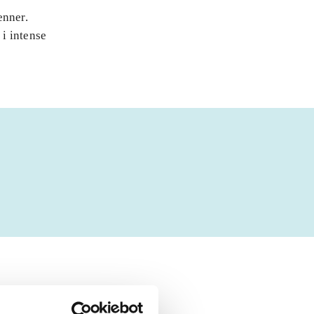
enner.
i intense