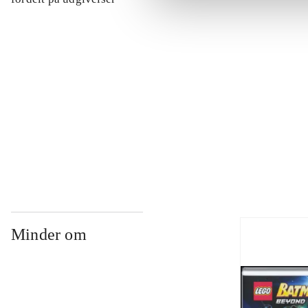
...
...
...
Minder om