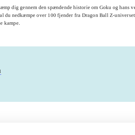
Kæmp dig gennem den spændende historie om Goku og hans v
al du nedkæmpe over 100 fjender fra Dragon Ball Z-universet 
de kampe.
u
Artiklerne i
handler ofte om
lorem ipsum dolor sit amet ...
Tidsskrift