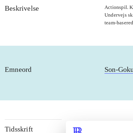
Beskrivelse
Actionspil. 
Undervejs sk
team-basere
Emneord
Son-Gok
Tidsskrift