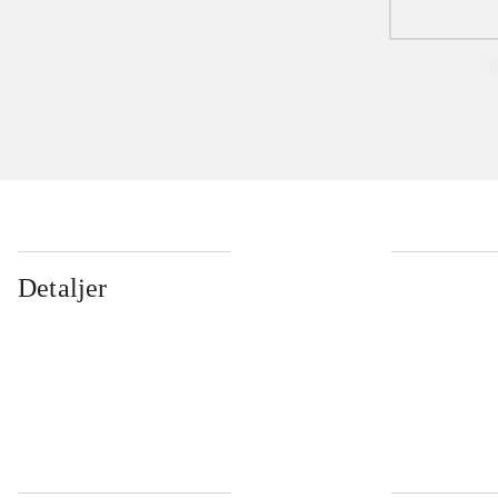
Detaljer
...
...
...
...