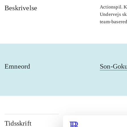
Beskrivelse
Actionspil. 
Undervejs sk
team-basere
Emneord
Son-Gok
Tidsskrift