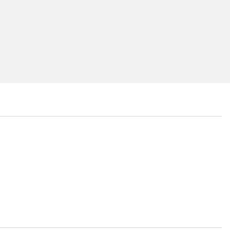
...
...