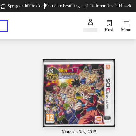
Spørg en bibliotekar
Hent dine bestillinger på dit foretrukne bibliotek
Log ind
Husk
Menu
Nintendo 3ds, 2015