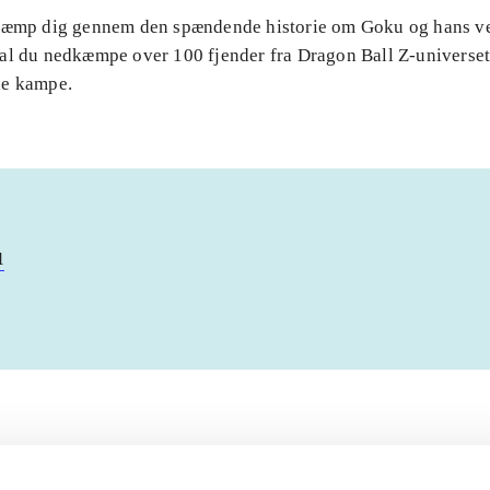
Kæmp dig gennem den spændende historie om Goku og hans v
al du nedkæmpe over 100 fjender fra Dragon Ball Z-universet 
de kampe.
u
Artiklerne i
handler ofte om
lorem ipsum dolor sit amet ...
Tidsskrift