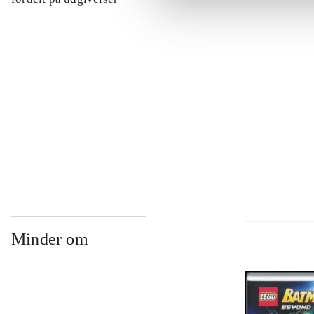
...
...
...
Minder om