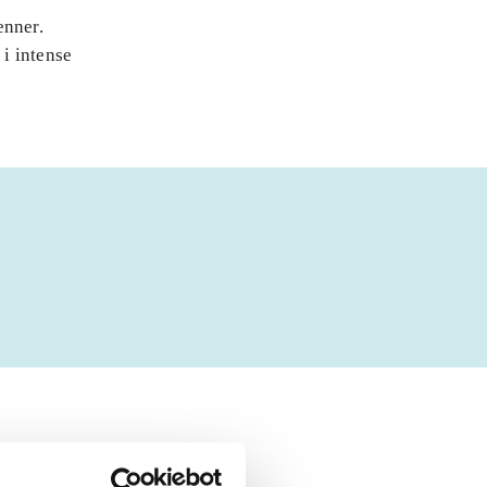
enner.
i intense