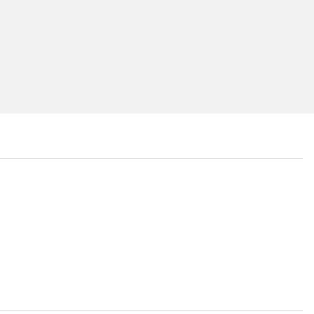
...
...