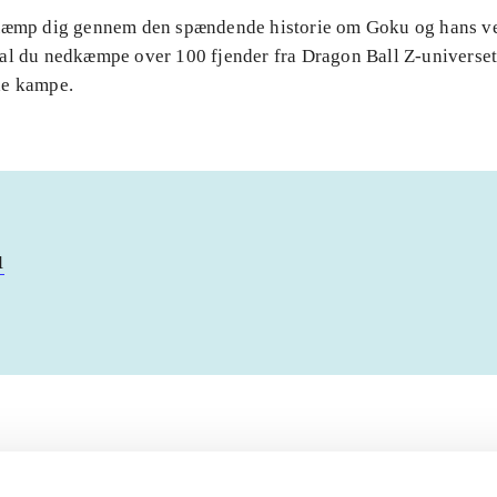
Kæmp dig gennem den spændende historie om Goku og hans v
al du nedkæmpe over 100 fjender fra Dragon Ball Z-universet 
de kampe.
u
Artiklerne i
handler ofte om
lorem ipsum dolor sit amet ...
Tidsskrift