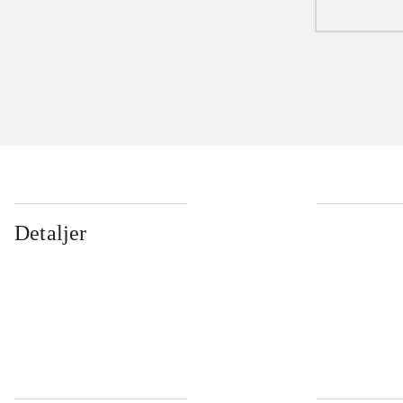
Detaljer
...
...
...
...