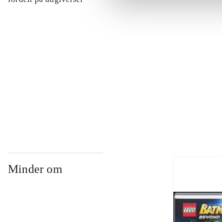
...
...
...
Minder om