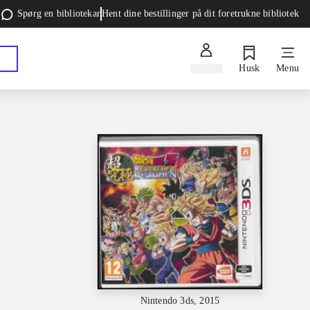
Spørg en bibliotekar
Hent dine bestillinger på dit foretrukne bibliotek
Log ind
Husk
Menu
Nintendo 3ds, 2015