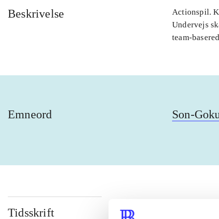
Beskrivelse
Actionspil. 
Undervejs sk
team-basere
Emneord
Son-Gok
Tidsskrift