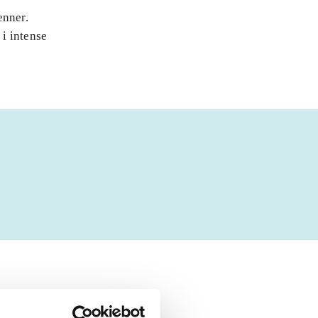
enner.
i intense