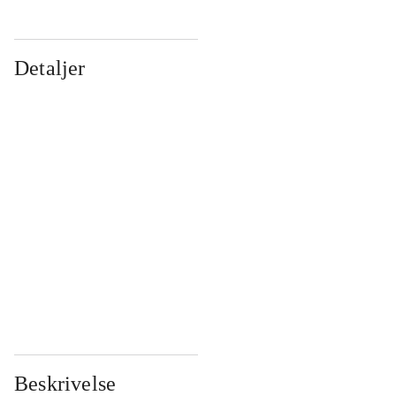
Detaljer
...
...
...
...
...
...
...
...
...
...
...
...
Beskrivelse