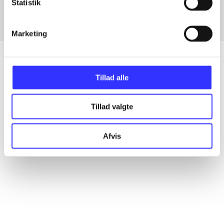
Statistik
Marketing
Tillad alle
Artikler
Alle registrerede artikler fordelt på udgivelser
Tillad valgte
...
Afvis
...
...