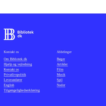
Kontakt os
Afdelinger
Om Bibliotek.dk
Bøger
Hjælp og vejledning
Artikler
Kontakt os
Film
Privatlivspolitik
Musik
Leverandører
Spil
English
Noder
Tilgængelighedserklæring