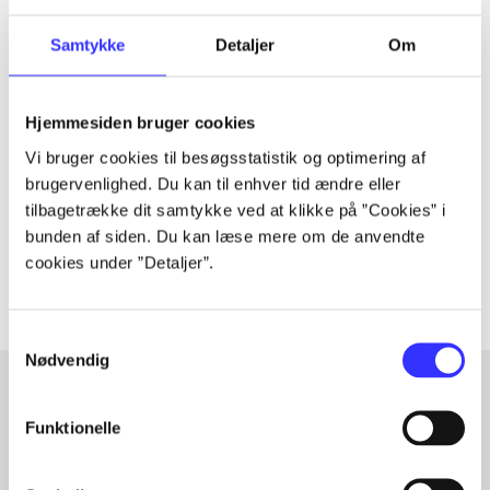
Samtykke
Detaljer
Om
Tidsskrift
Artiklen er en del af
Hjemmesiden bruger cookies
Vi bruger cookies til besøgsstatistik og optimering af
brugervenlighed. Du kan til enhver tid ændre eller
lorem ipsum dolor sit amet ...
tilbagetrække dit samtykke ved at klikke på ”Cookies” i
Tidsskrift
bunden af siden. Du kan læse mere om de anvendte
Artiklerne i
handler ofte om
cookies under ”Detaljer”.
Samtykkevalg
Nødvendig
Funktionelle
Artikler med samme emner
Fra