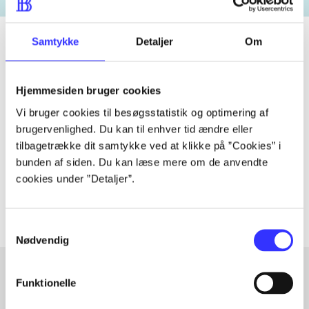
Samtykke
Detaljer
Om
Tidsskrift
Hjemmesiden bruger cookies
Artiklen er en del af
Vi bruger cookies til besøgsstatistik og optimering af
brugervenlighed. Du kan til enhver tid ændre eller
lorem ipsum dolor sit amet ...
tilbagetrække dit samtykke ved at klikke på ”Cookies” i
Tidsskrift
bunden af siden. Du kan læse mere om de anvendte
cookies under ”Detaljer”.
Artiklerne i
handler ofte om
Samtykkevalg
Nødvendig
Funktionelle
Artikler med samme emner