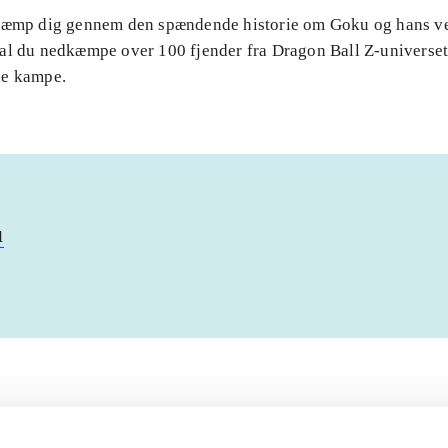
Kæmp dig gennem den spændende historie om Goku og hans v
al du nedkæmpe over 100 fjender fra Dragon Ball Z-universet 
de kampe.
u
Artiklerne i
handler ofte om
lorem ipsum dolor sit amet ...
Tidsskrift