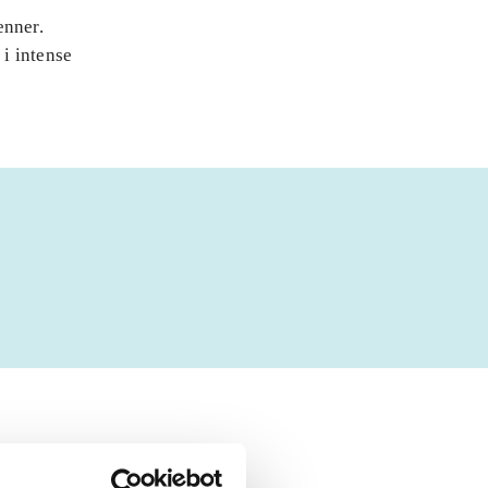
enner.
i intense