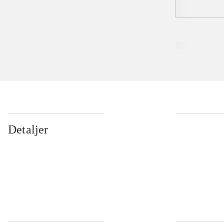
Detaljer
...
...
...
...