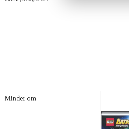
...
...
...
Minder om