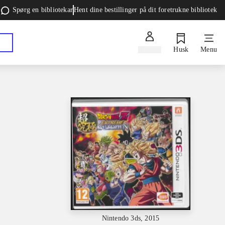
Spørg en bibliotekar
Hent dine bestillinger på dit foretrukne bibliotek
Log ind
Husk
Menu
Nintendo 3ds, 2015