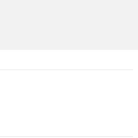
...
...