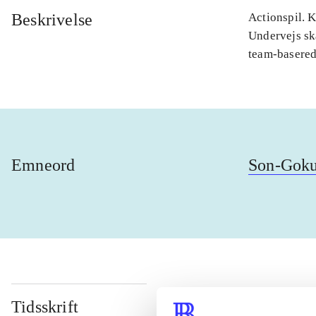
Beskrivelse
Actionspil. 
Undervejs sk
team-basere
Emneord
Son-Gok
Tidsskrift