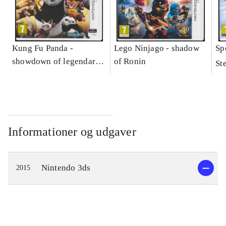
Kung Fu Panda -
Lego Ninjago - shadow
Sp
showdown of legendary
of Ronin
St
legends
Informationer og udgaver
Nintendo 3ds
2015