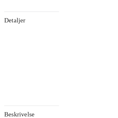
Detaljer
...
...
...
...
...
...
...
...
...
...
...
...
Beskrivelse