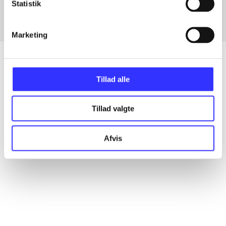
Statistik
Marketing
Tillad alle
Artikler
Alle registrerede artikler fordelt på udgivelser
Tillad valgte
...
Afvis
...
...