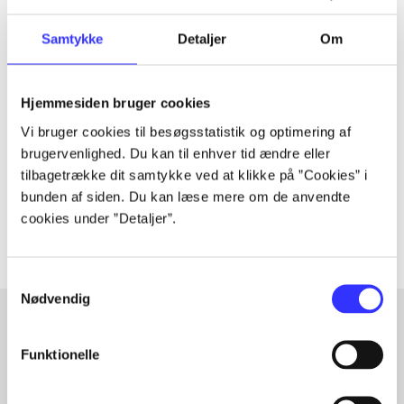
Samtykke
Detaljer
Om
Tidsskrift
Artiklen er en del af
Hjemmesiden bruger cookies
Vi bruger cookies til besøgsstatistik og optimering af
lorem ipsum dolor sit amet ...
brugervenlighed. Du kan til enhver tid ændre eller
tilbagetrække dit samtykke ved at klikke på ”Cookies” i
Tidsskrift
bunden af siden. Du kan læse mere om de anvendte
Artiklerne i
handler ofte om
cookies under ”Detaljer”.
Samtykkevalg
Nødvendig
Funktionelle
Artikler med samme emner
Fra