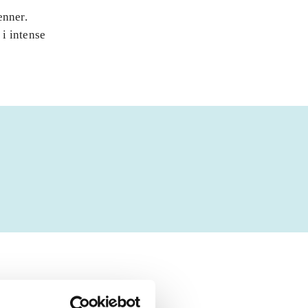
enner.
i intense