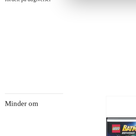
...
...
...
Minder om