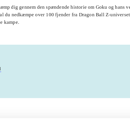
Kæmp dig gennem den spændende historie om Goku og hans v
al du nedkæmpe over 100 fjender fra Dragon Ball Z-universet 
de kampe.
u
Artiklerne i
handler ofte om
lorem ipsum dolor sit amet ...
Tidsskrift