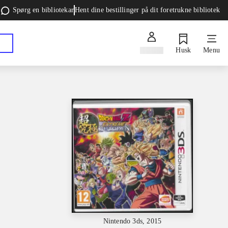
Spørg en bibliotekar
Hent dine bestillinger på dit foretrukne bibliotek
Log ind
Husk
Menu
Nintendo 3ds, 2015