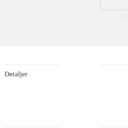
Detaljer
...
...
...
...