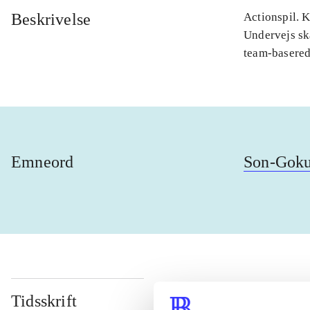
Beskrivelse
Actionspil. 
Undervejs sk
team-basere
Emneord
Son-Gok
Tidsskrift