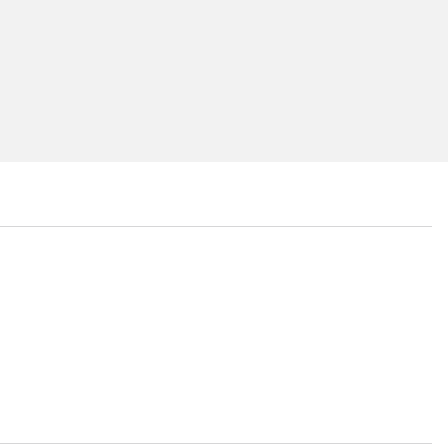
...
...