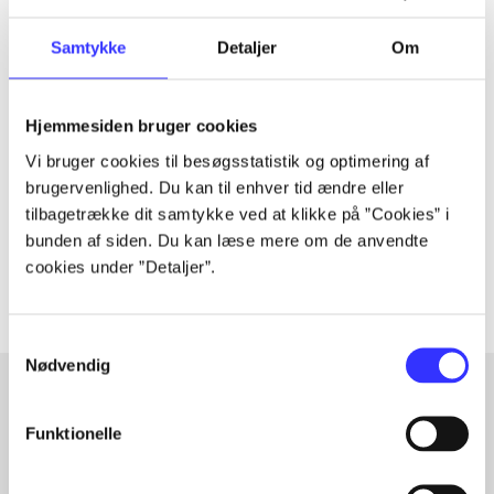
Samtykke
Detaljer
Om
Tidsskrift
Artiklen er en del af
Hjemmesiden bruger cookies
Vi bruger cookies til besøgsstatistik og optimering af
lorem ipsum dolor sit amet ...
brugervenlighed. Du kan til enhver tid ændre eller
tilbagetrække dit samtykke ved at klikke på ”Cookies” i
Tidsskrift
bunden af siden. Du kan læse mere om de anvendte
Artiklerne i
handler ofte om
cookies under ”Detaljer”.
Samtykkevalg
Nødvendig
Funktionelle
Artikler med samme emner
Fra