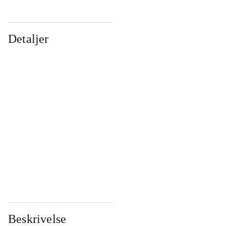
Detaljer
...
...
...
...
...
...
...
...
...
...
...
...
Beskrivelse