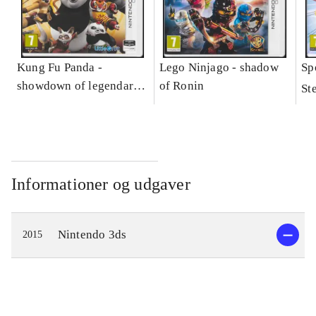
Kung Fu Panda -
Lego Ninjago - shadow
Sp
showdown of legendary
of Ronin
St
legends
Informationer og udgaver
Nintendo 3ds
2015