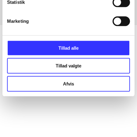
Statistik
Marketing
Tillad alle
Artikler
Alle registrerede artikler fordelt på udgivelser
Tillad valgte
...
Afvis
...
...