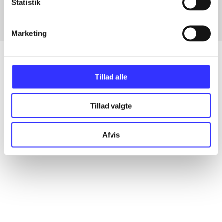
Statistik
Marketing
Tillad alle
Artikler
Alle registrerede artikler fordelt på udgivelser
Tillad valgte
...
Afvis
...
...