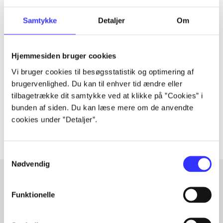
Samtykke
Detaljer
Om
Tidsskrift
Artiklen er en del af
Hjemmesiden bruger cookies
Vi bruger cookies til besøgsstatistik og optimering af
brugervenlighed. Du kan til enhver tid ændre eller
lorem ipsum dolor sit amet ...
tilbagetrække dit samtykke ved at klikke på ”Cookies” i
Tidsskrift
bunden af siden. Du kan læse mere om de anvendte
Artiklerne i
handler ofte om
cookies under ”Detaljer”.
Samtykkevalg
Nødvendig
Funktionelle
Artikler med samme emner
Fra