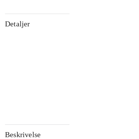
Detaljer
...
...
...
...
...
...
...
...
...
...
...
...
Beskrivelse