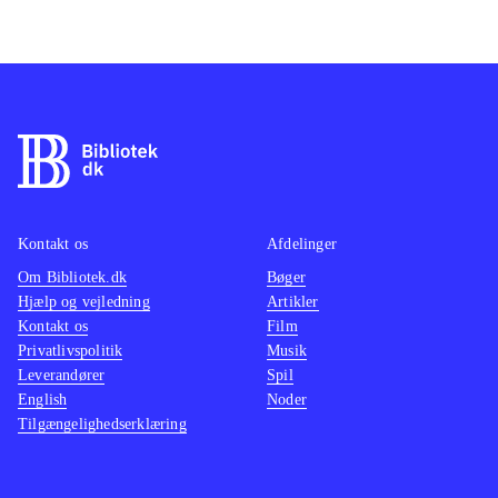
Kontakt os
Afdelinger
Om Bibliotek.dk
Bøger
Hjælp og vejledning
Artikler
Kontakt os
Film
Privatlivspolitik
Musik
Leverandører
Spil
English
Noder
Tilgængelighedserklæring