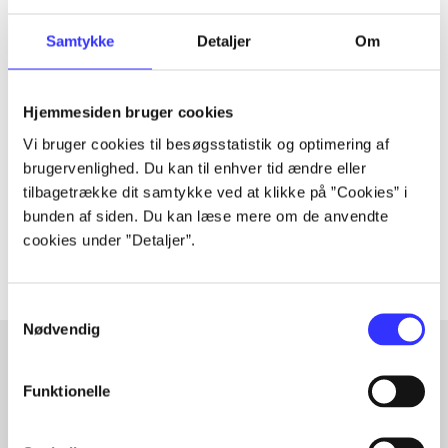
Samtykke
Detaljer
Om
Tidsskrift
Artiklen er en del af
Hjemmesiden bruger cookies
Vi bruger cookies til besøgsstatistik og optimering af
brugervenlighed. Du kan til enhver tid ændre eller
lorem ipsum dolor sit amet ...
tilbagetrække dit samtykke ved at klikke på ”Cookies” i
Tidsskrift
bunden af siden. Du kan læse mere om de anvendte
Artiklerne i
handler ofte om
cookies under ”Detaljer”.
Samtykkevalg
Nødvendig
Funktionelle
Artikler med samme emner
Fra