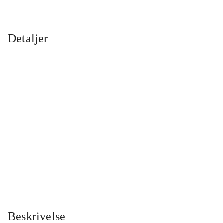
Detaljer
...
...
...
...
...
...
...
...
...
...
...
...
Beskrivelse