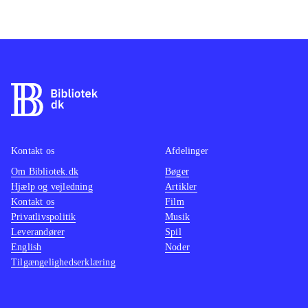
Kontakt os
Afdelinger
Om Bibliotek.dk
Bøger
Hjælp og vejledning
Artikler
Kontakt os
Film
Privatlivspolitik
Musik
Leverandører
Spil
English
Noder
Tilgængelighedserklæring