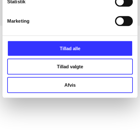
Statistik
Marketing
Tillad alle
Artikler
Alle registrerede artikler fordelt på udgivelser
Tillad valgte
...
Afvis
...
...