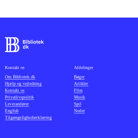
Kontakt os
Afdelinger
Om Bibliotek.dk
Bøger
Hjælp og vejledning
Artikler
Kontakt os
Film
Privatlivspolitik
Musik
Leverandører
Spil
English
Noder
Tilgængelighedserklæring