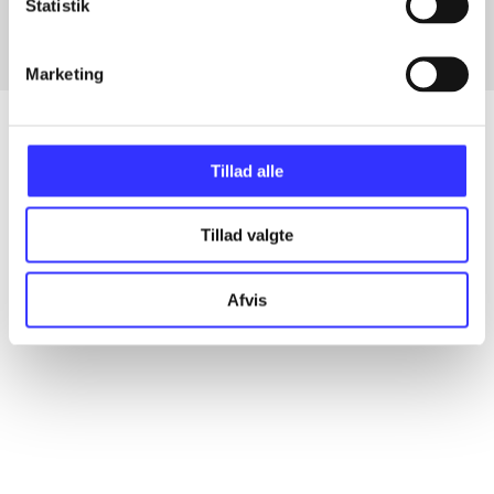
Statistik
Marketing
Tillad alle
Artikler
Alle registrerede artikler fordelt på udgivelser
Tillad valgte
...
Afvis
...
...