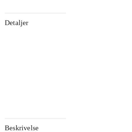
Detaljer
...
...
...
...
...
...
...
...
...
...
...
...
Beskrivelse