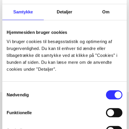
Samtykke
Detaljer
Om
Tidsskrift
Artiklen er en del af
Hjemmesiden bruger cookies
Vi bruger cookies til besøgsstatistik og optimering af
brugervenlighed. Du kan til enhver tid ændre eller
lorem ipsum dolor sit amet ...
tilbagetrække dit samtykke ved at klikke på ”Cookies” i
Tidsskrift
bunden af siden. Du kan læse mere om de anvendte
Artiklerne i
handler ofte om
cookies under ”Detaljer”.
Samtykkevalg
Nødvendig
Funktionelle
Artikler med samme emner
Fra