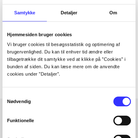
Samtykke
Detaljer
Om
Tidsskrift
Artiklen er en del af
Hjemmesiden bruger cookies
Vi bruger cookies til besøgsstatistik og optimering af
brugervenlighed. Du kan til enhver tid ændre eller
lorem ipsum dolor sit amet ...
tilbagetrække dit samtykke ved at klikke på ”Cookies” i
Tidsskrift
bunden af siden. Du kan læse mere om de anvendte
Artiklerne i
handler ofte om
cookies under ”Detaljer”.
Samtykkevalg
Nødvendig
Funktionelle
Artikler med samme emner
Fra