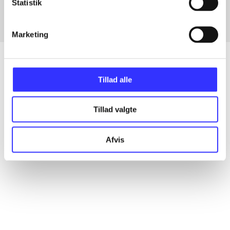
Statistik
Marketing
Tillad alle
Artikler
Alle registrerede artikler fordelt på udgivelser
Tillad valgte
...
Afvis
...
...