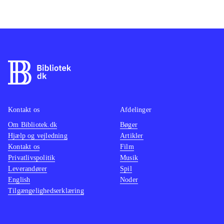
Kontakt os
Afdelinger
Om Bibliotek.dk
Bøger
Hjælp og vejledning
Artikler
Kontakt os
Film
Privatlivspolitik
Musik
Leverandører
Spil
English
Noder
Tilgængelighedserklæring