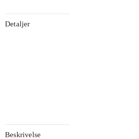
Detaljer
...
...
...
...
...
...
...
...
...
...
...
...
Beskrivelse