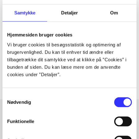
Samtykke
Detaljer
Om
Tidsskrift
Artiklen er en del af
Hjemmesiden bruger cookies
Vi bruger cookies til besøgsstatistik og optimering af
brugervenlighed. Du kan til enhver tid ændre eller
lorem ipsum dolor sit amet ...
tilbagetrække dit samtykke ved at klikke på ”Cookies” i
Tidsskrift
bunden af siden. Du kan læse mere om de anvendte
Artiklerne i
handler ofte om
cookies under ”Detaljer”.
Samtykkevalg
Nødvendig
Funktionelle
Artikler med samme emner
Fra