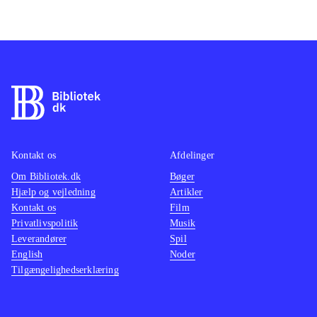
Kontakt os
Afdelinger
Om Bibliotek.dk
Bøger
Hjælp og vejledning
Artikler
Kontakt os
Film
Privatlivspolitik
Musik
Leverandører
Spil
English
Noder
Tilgængelighedserklæring