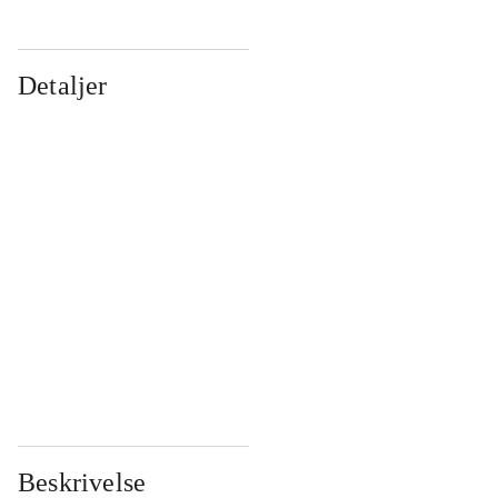
Detaljer
...
...
...
...
...
...
...
...
...
...
...
...
Beskrivelse