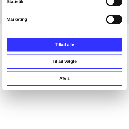
Statistik
Marketing
Tillad alle
Artikler
Alle registrerede artikler fordelt på udgivelser
Tillad valgte
...
Afvis
...
...