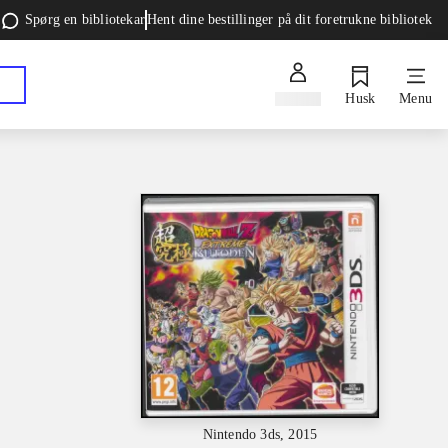
Spørg en bibliotekar
Hent dine bestillinger på dit foretrukne bibliotek
Log ind
Husk
Menu
Nintendo 3ds, 2015