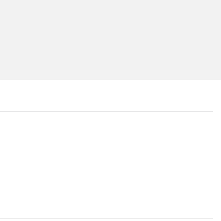
...
...