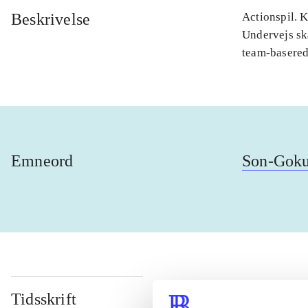
Beskrivelse
Actionspil. 
Undervejs sk
team-basere
Emneord
Son-Gok
Tidsskrift