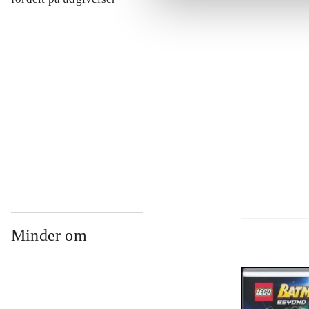
...
...
...
Minder om