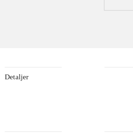
Detaljer
...
...
...
...