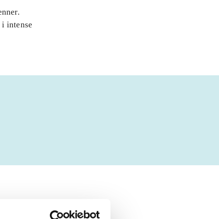
enner.
i intense