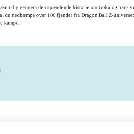
Kæmp dig gennem den spændende historie om Goku og hans v
al du nedkæmpe over 100 fjender fra Dragon Ball Z-universet 
de kampe.
u
Artiklerne i
handler ofte om
lorem ipsum dolor sit amet ...
Tidsskrift