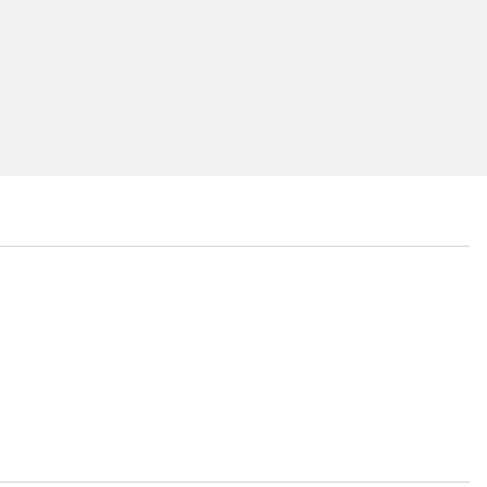
...
...