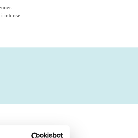
enner.
i intense