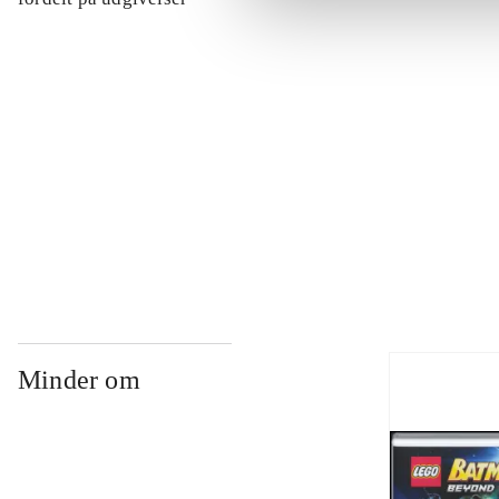
...
...
...
Minder om