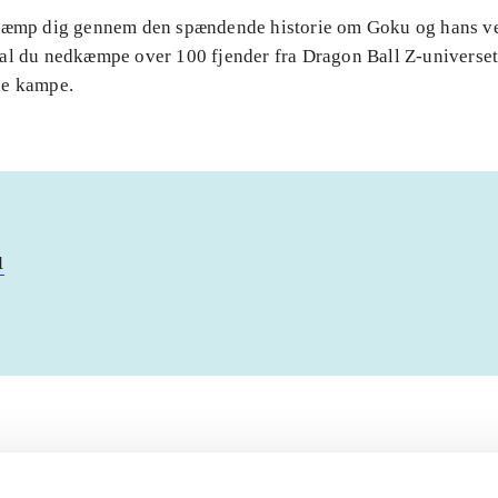
Kæmp dig gennem den spændende historie om Goku og hans v
al du nedkæmpe over 100 fjender fra Dragon Ball Z-universet 
de kampe.
u
Artiklerne i
handler ofte om
lorem ipsum dolor sit amet ...
Tidsskrift