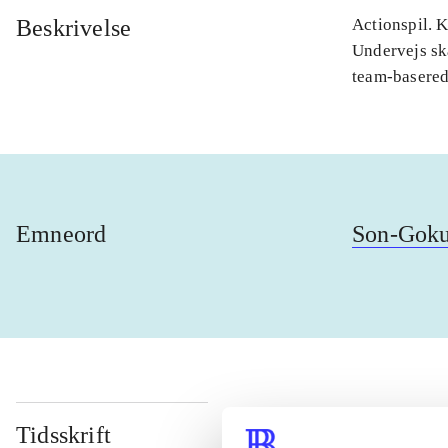
Beskrivelse
Actionspil. 
Undervejs sk
team-basere
Emneord
Son-Gok
Tidsskrift