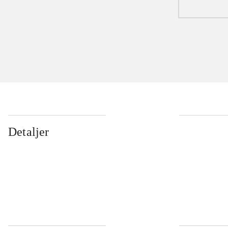
Detaljer
...
...
...
...