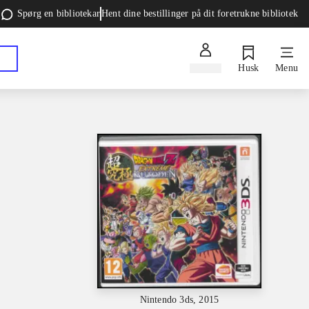
Spørg en bibliotekar
Hent dine bestillinger på dit foretrukne bibliotek
Log ind
Husk
Menu
Nintendo 3ds, 2015