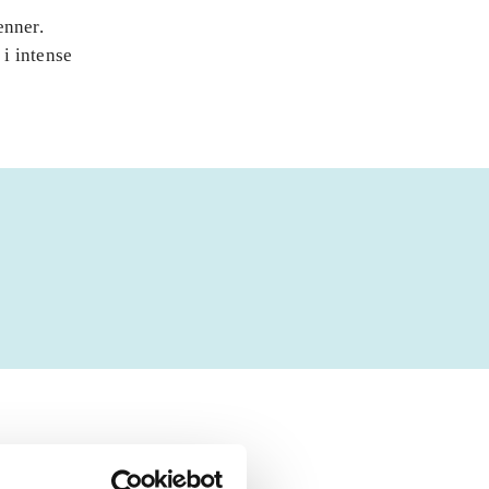
enner.
i intense