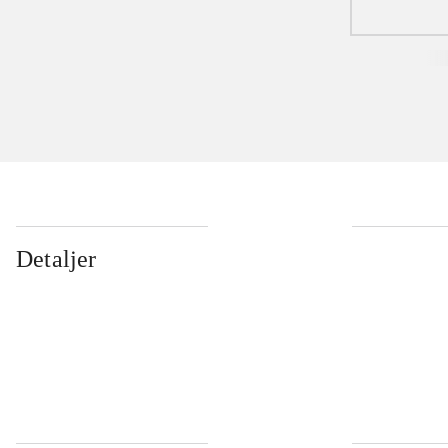
Detaljer
...
...
...
...