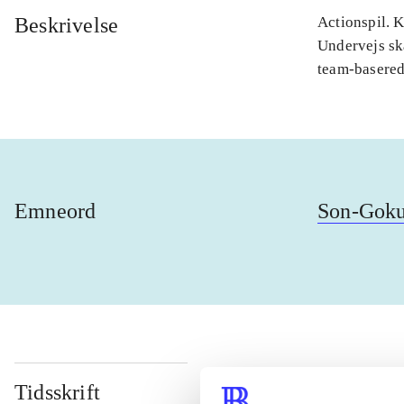
Beskrivelse
Actionspil. 
Undervejs sk
team-basere
Emneord
Son-Gok
Tidsskrift