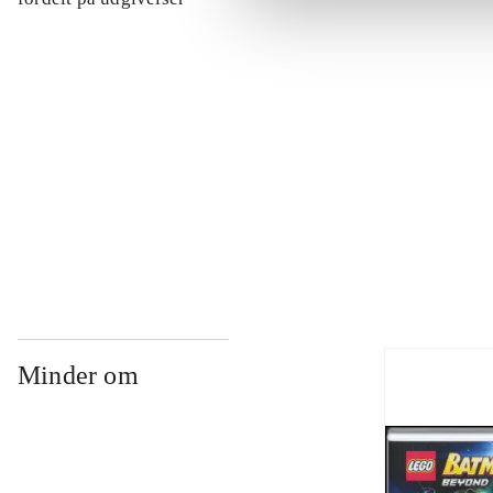
...
...
...
Minder om