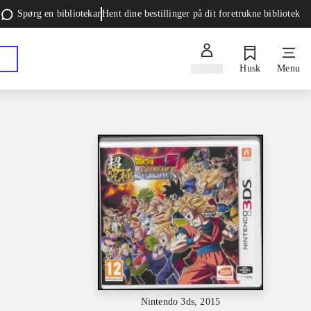
Spørg en bibliotekar
Hent dine bestillinger på dit foretrukne bibliotek
Log ind
Husk
Menu
Nintendo 3ds, 2015