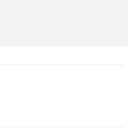
...
...