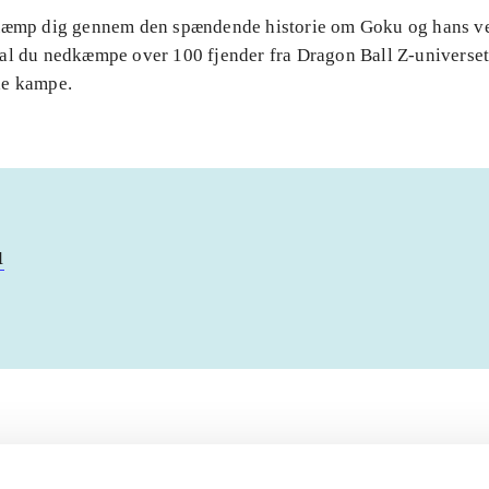
Kæmp dig gennem den spændende historie om Goku og hans v
al du nedkæmpe over 100 fjender fra Dragon Ball Z-universet 
de kampe.
u
Artiklerne i
handler ofte om
lorem ipsum dolor sit amet ...
Tidsskrift