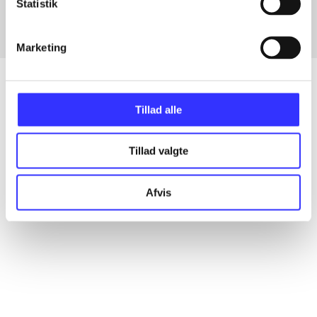
Statistik
Marketing
Tillad alle
Artikler
Alle registrerede artikler fordelt på udgivelser
Tillad valgte
...
Afvis
...
...