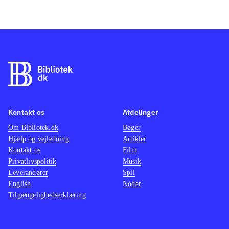
Kontakt os
Afdelinger
Om Bibliotek.dk
Bøger
Hjælp og vejledning
Artikler
Kontakt os
Film
Privatlivspolitik
Musik
Leverandører
Spil
English
Noder
Tilgængelighedserklæring