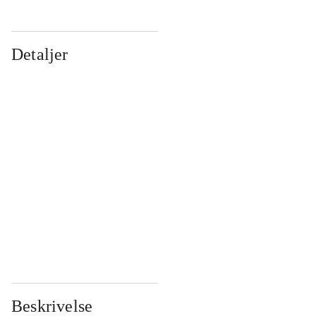
Detaljer
...
...
...
...
...
...
...
...
...
...
...
...
Beskrivelse