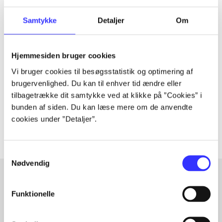
Samtykke
Detaljer
Om
Tidsskrift
Artiklen er en del af
Hjemmesiden bruger cookies
Vi bruger cookies til besøgsstatistik og optimering af
brugervenlighed. Du kan til enhver tid ændre eller
lorem ipsum dolor sit amet ...
tilbagetrække dit samtykke ved at klikke på ”Cookies” i
Tidsskrift
bunden af siden. Du kan læse mere om de anvendte
Artiklerne i
handler ofte om
cookies under ”Detaljer”.
Samtykkevalg
Nødvendig
Funktionelle
Artikler med samme emner
Fra