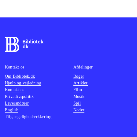
Kontakt os
Afdelinger
Om Bibliotek.dk
Bøger
Hjælp og vejledning
Artikler
Kontakt os
Film
Privatlivspolitik
Musik
Leverandører
Spil
English
Noder
Tilgængelighedserklæring