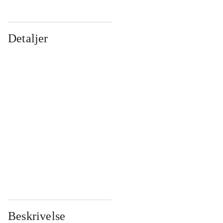
Detaljer
...
...
...
...
...
...
...
...
...
...
...
...
Beskrivelse