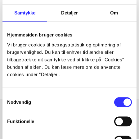
Samtykke
Detaljer
Om
Tidsskrift
Artiklen er en del af
Hjemmesiden bruger cookies
Vi bruger cookies til besøgsstatistik og optimering af
brugervenlighed. Du kan til enhver tid ændre eller
lorem ipsum dolor sit amet ...
tilbagetrække dit samtykke ved at klikke på ”Cookies” i
Tidsskrift
bunden af siden. Du kan læse mere om de anvendte
Artiklerne i
handler ofte om
cookies under ”Detaljer”.
Samtykkevalg
Nødvendig
Funktionelle
Artikler med samme emner
Fra