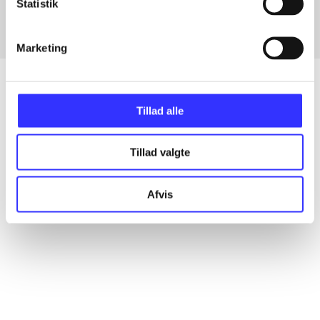
Statistik
Marketing
Tillad alle
Artikler
Alle registrerede artikler fordelt på udgivelser
Tillad valgte
...
Afvis
...
...