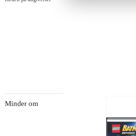
...
...
...
Minder om