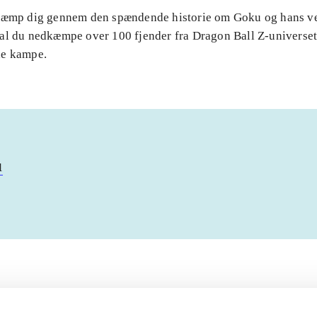
Kæmp dig gennem den spændende historie om Goku og hans v
al du nedkæmpe over 100 fjender fra Dragon Ball Z-universet 
de kampe.
u
Artiklerne i
handler ofte om
lorem ipsum dolor sit amet ...
Tidsskrift