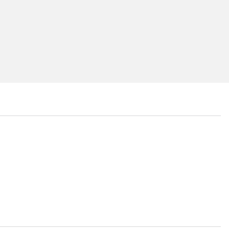
...
...