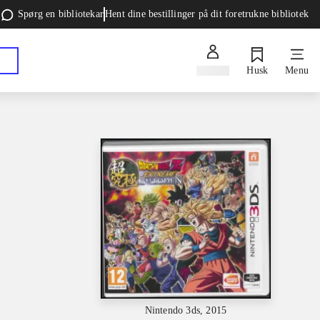
Spørg en bibliotekar
Hent dine bestillinger på dit foretrukne bibliotek
Log ind
Husk
Menu
Nintendo 3ds, 2015