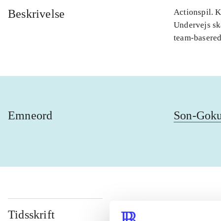
Beskrivelse
Actionspil. 
Undervejs sk
team-basere
Emneord
Son-Gok
Tidsskrift