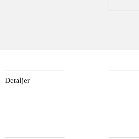
Detaljer
...
...
...
...