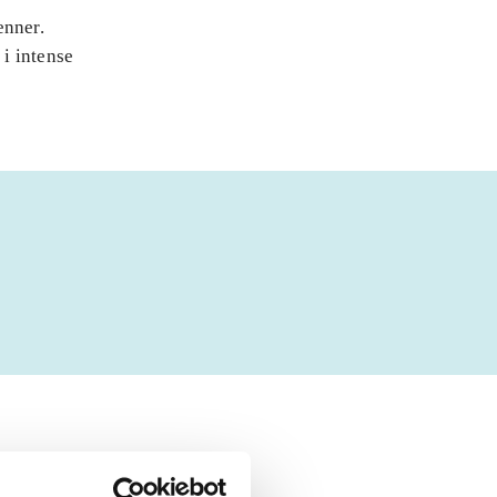
enner.
i intense