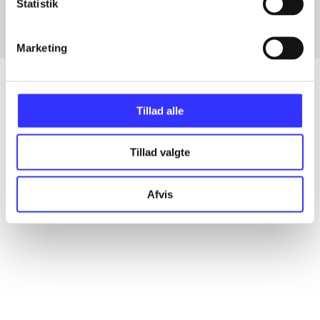
Statistik
Marketing
Tillad alle
Artikler
Alle registrerede artikler fordelt på udgivelser
Tillad valgte
...
Afvis
...
...