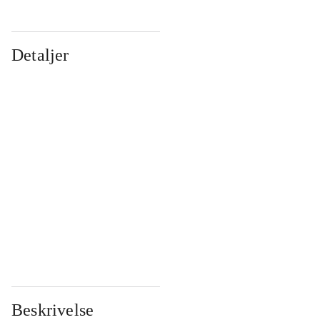
Detaljer
...
...
...
...
...
...
...
...
...
...
...
...
Beskrivelse