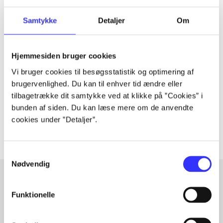
Samtykke
Detaljer
Om
Tidsskrift
Artiklen er en del af
Hjemmesiden bruger cookies
Vi bruger cookies til besøgsstatistik og optimering af
brugervenlighed. Du kan til enhver tid ændre eller
lorem ipsum dolor sit amet ...
tilbagetrække dit samtykke ved at klikke på ”Cookies” i
Tidsskrift
bunden af siden. Du kan læse mere om de anvendte
Artiklerne i
handler ofte om
cookies under ”Detaljer”.
Samtykkevalg
Nødvendig
Funktionelle
Artikler med samme emner
Fra