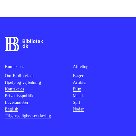
Kontakt os
Afdelinger
Om Bibliotek.dk
Bøger
Hjælp og vejledning
Artikler
Kontakt os
Film
Privatlivspolitik
Musik
Leverandører
Spil
English
Noder
Tilgængelighedserklæring