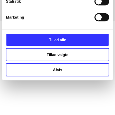
Statistik
Marketing
Tillad alle
Artikler
Alle registrerede artikler fordelt på udgivelser
Tillad valgte
...
Afvis
...
...