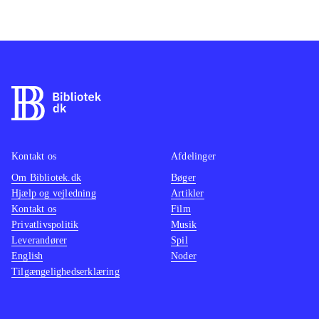
Kontakt os
Afdelinger
Om Bibliotek.dk
Bøger
Hjælp og vejledning
Artikler
Kontakt os
Film
Privatlivspolitik
Musik
Leverandører
Spil
English
Noder
Tilgængelighedserklæring