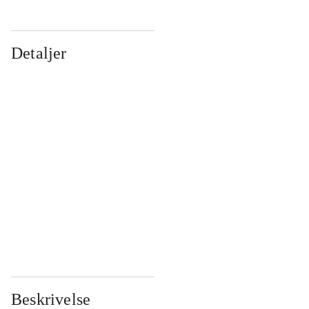
Detaljer
...
...
...
...
...
...
...
...
...
...
...
...
Beskrivelse