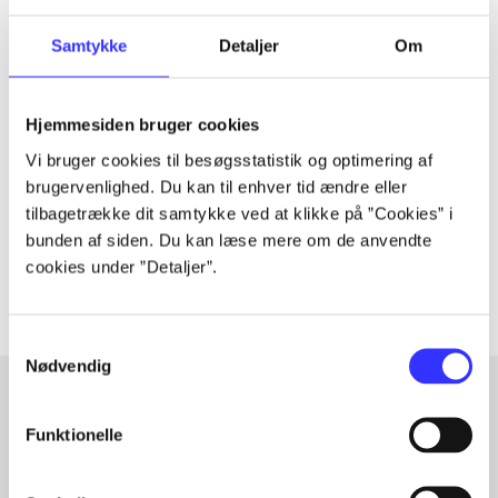
Samtykke
Detaljer
Om
Tidsskrift
Artiklen er en del af
Hjemmesiden bruger cookies
Vi bruger cookies til besøgsstatistik og optimering af
brugervenlighed. Du kan til enhver tid ændre eller
lorem ipsum dolor sit amet ...
tilbagetrække dit samtykke ved at klikke på ”Cookies” i
Tidsskrift
bunden af siden. Du kan læse mere om de anvendte
Artiklerne i
handler ofte om
cookies under ”Detaljer”.
Samtykkevalg
Nødvendig
Funktionelle
Artikler med samme emner
Fra