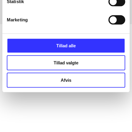
Statistik
Marketing
Tillad alle
Artikler
Alle registrerede artikler fordelt på udgivelser
Tillad valgte
...
Afvis
...
...