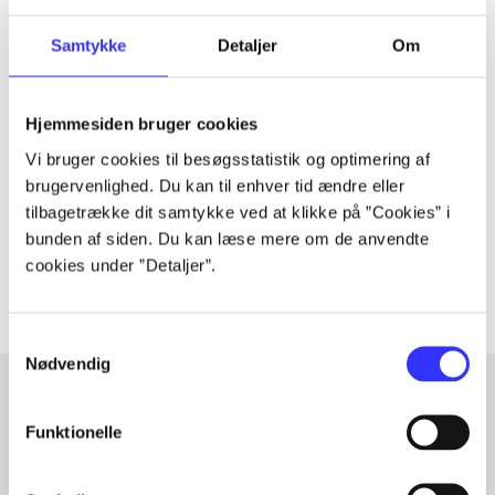
Samtykke
Detaljer
Om
Tidsskrift
Artiklen er en del af
Hjemmesiden bruger cookies
Vi bruger cookies til besøgsstatistik og optimering af
brugervenlighed. Du kan til enhver tid ændre eller
lorem ipsum dolor sit amet ...
tilbagetrække dit samtykke ved at klikke på ”Cookies” i
Tidsskrift
bunden af siden. Du kan læse mere om de anvendte
Artiklerne i
handler ofte om
cookies under ”Detaljer”.
Samtykkevalg
Nødvendig
Funktionelle
Artikler med samme emner
Fra