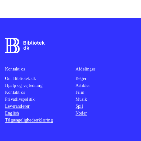
Kontakt os
Afdelinger
Om Bibliotek.dk
Bøger
Hjælp og vejledning
Artikler
Kontakt os
Film
Privatlivspolitik
Musik
Leverandører
Spil
English
Noder
Tilgængelighedserklæring