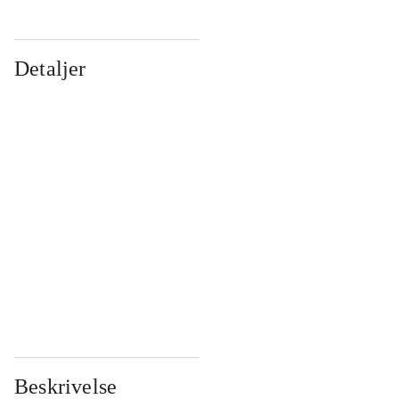
Detaljer
...
...
...
...
...
...
...
...
...
...
...
...
Beskrivelse