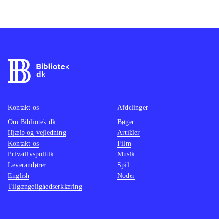
Kontakt os
Afdelinger
Om Bibliotek.dk
Bøger
Hjælp og vejledning
Artikler
Kontakt os
Film
Privatlivspolitik
Musik
Leverandører
Spil
English
Noder
Tilgængelighedserklæring