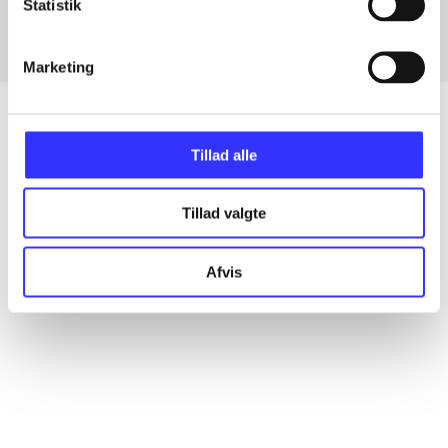
Statistik
Marketing
Tillad alle
Artikler
Alle registrerede artikler fordelt på udgivelser
Tillad valgte
...
Afvis
...
...