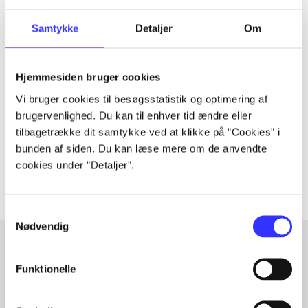
Samtykke
Detaljer
Om
Tidsskrift
Artiklen er en del af
Hjemmesiden bruger cookies
Vi bruger cookies til besøgsstatistik og optimering af
brugervenlighed. Du kan til enhver tid ændre eller
lorem ipsum dolor sit amet ...
tilbagetrække dit samtykke ved at klikke på ”Cookies” i
Tidsskrift
bunden af siden. Du kan læse mere om de anvendte
Artiklerne i
handler ofte om
cookies under ”Detaljer”.
Samtykkevalg
Nødvendig
Funktionelle
Artikler med samme emner
Fra