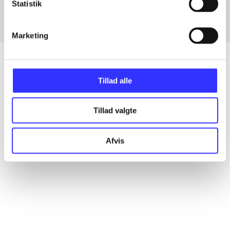
Statistik
Marketing
Tillad alle
Artikler
Alle registrerede artikler fordelt på udgivelser
Tillad valgte
...
Afvis
...
...