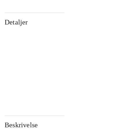
Detaljer
...
...
...
...
...
...
...
...
...
...
...
...
Beskrivelse