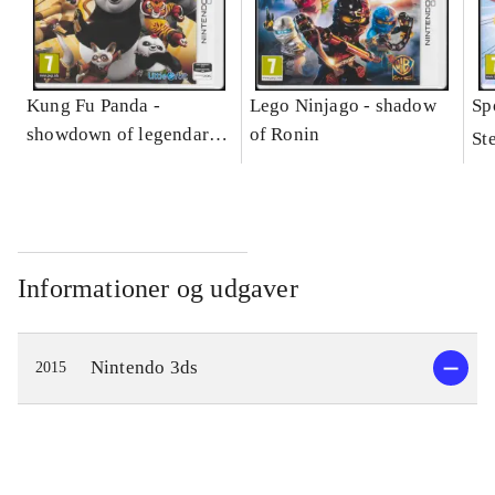
Kung Fu Panda -
Lego Ninjago - shadow
Sp
showdown of legendary
of Ronin
St
legends
Informationer og udgaver
Nintendo 3ds
2015