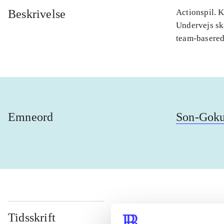
Beskrivelse
Actionspil. 
Undervejs sk
team-basere
Emneord
Son-Gok
Tidsskrift