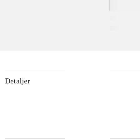
Detaljer
...
...
...
...