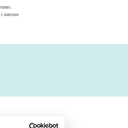
enner.
i intense
 om