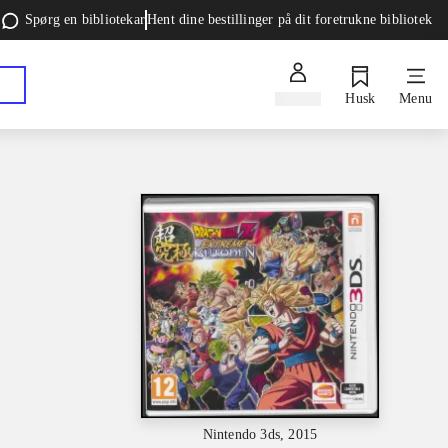
Spørg en bibliotekar
Hent dine bestillinger på dit foretrukne bibliotek
Log ind
Husk
Menu
Nintendo 3ds, 2015