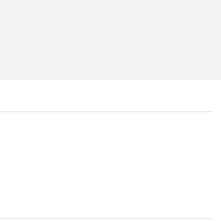
...
...