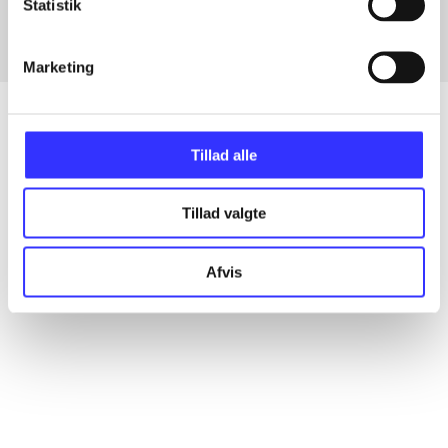
Statistik
Marketing
Tillad alle
Artikler
Alle registrerede artikler fordelt på udgivelser
Tillad valgte
...
Afvis
...
...