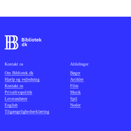
Kontakt os
Afdelinger
Om Bibliotek.dk
Bøger
Hjælp og vejledning
Artikler
Kontakt os
Film
Privatlivspolitik
Musik
Leverandører
Spil
English
Noder
Tilgængelighedserklæring