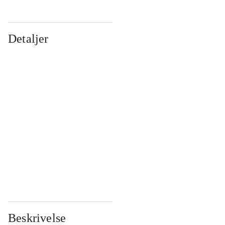
Detaljer
...
...
...
...
...
...
...
...
...
...
...
...
Beskrivelse