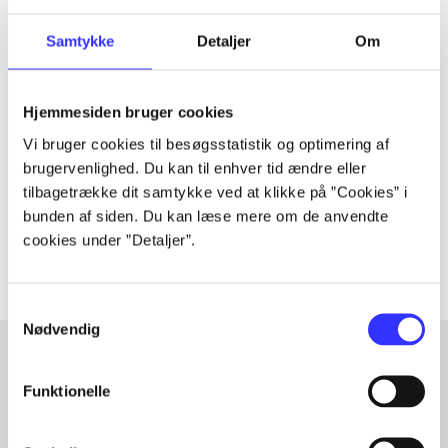
Samtykke
Detaljer
Om
Tidsskrift
Artiklen er en del af
Hjemmesiden bruger cookies
Vi bruger cookies til besøgsstatistik og optimering af
brugervenlighed. Du kan til enhver tid ændre eller
lorem ipsum dolor sit amet ...
tilbagetrække dit samtykke ved at klikke på ”Cookies” i
Tidsskrift
bunden af siden. Du kan læse mere om de anvendte
Artiklerne i
handler ofte om
cookies under ”Detaljer”.
Samtykkevalg
Nødvendig
Funktionelle
Artikler med samme emner
Fra