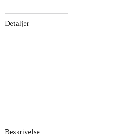
Detaljer
...
...
...
...
...
...
...
...
...
...
...
...
Beskrivelse