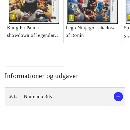
Kung Fu Panda -
Lego Ninjago - shadow
Sp
showdown of legendary
of Ronin
St
legends
Informationer og udgaver
Nintendo 3ds
2015