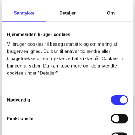
Samtykke
Detaljer
Om
Tidsskrift
Artiklen er en del af
Hjemmesiden bruger cookies
Vi bruger cookies til besøgsstatistik og optimering af
lorem ipsum dolor sit amet ...
brugervenlighed. Du kan til enhver tid ændre eller
tilbagetrække dit samtykke ved at klikke på ”Cookies” i
Tidsskrift
bunden af siden. Du kan læse mere om de anvendte
Artiklerne i
handler ofte om
cookies under ”Detaljer”.
Samtykkevalg
Nødvendig
Funktionelle
Artikler med samme emner
Fra